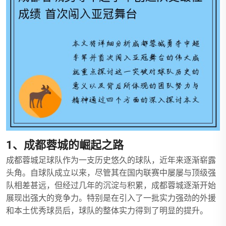
1、成都蓉城的崛起之路
成都蓉城足球队作为一支历史悠久的球队，近年来逐渐崭露
头角。自球队成立以来，尽管其在国内联赛中屡屡与顶级强
队相差甚远，但经过几年的沉淀与积累，成都蓉城逐渐开始
展现出强大的竞争力。特别是在引入了一批实力强劲的外援
和本土优秀球员后，球队的整体实力得到了明显的提升。