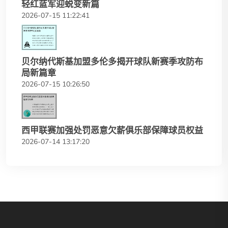
轻红蓝军迎蜕变新篇
2026-07-15 11:22:41
贝尔纳代斯基加盟多伦多揭开球队新赛季攻防布
局新篇章
2026-07-15 10:26:50
西甲联赛加强处罚恶意欠薪俱乐部保障球员权益
2026-07-14 13:17:20