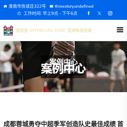
淮南市恢读庄322号
threestoryundefined
工作时间: 早上9点 - 下午6点
案例中心
首页
案例中心
成都蓉城勇夺中超季军创造队史最佳成绩 首