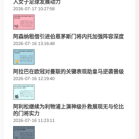
入女子足球发展动力
2026-07-17 10:27:58
阿森纳租借引进伯恩茅斯门将内托加强阵容深度
2026-07-16 13:16:48
阿拉巴在欧冠对曼联的关键表现助皇马逆袭晋级
2026-07-16 12:19:40
阿利松继续为利物浦上演神级扑救展现无与伦比
的门将实力
2026-07-16 11:23:11