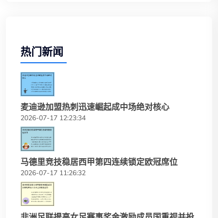
热门新闻
麦迪逊加盟热刺迅速崛起成中场绝对核心
2026-07-17 12:23:34
马德里竞技稳居西甲第四连续锁定欧冠席位
2026-07-17 11:26:32
非洲足联提高女足赛事奖金激励成员国重视并投