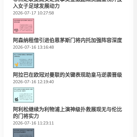
入女子足球发展动力
2026-07-17 10:27:58
阿森纳租借引进伯恩茅斯门将内托加强阵容深度
2026-07-16 13:16:48
阿拉巴在欧冠对曼联的关键表现助皇马逆袭晋级
2026-07-16 12:19:40
阿利松继续为利物浦上演神级扑救展现无与伦比
的门将实力
2026-07-16 11:23:11