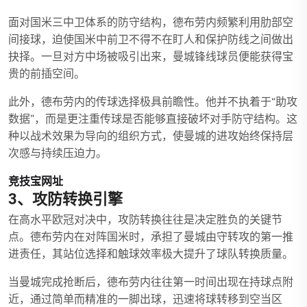
面对国米三中卫体系的防守结构，德布劳内频繁利用肋部空
间接球，迫使国米中前卫不得不在盯人和保护防线之间做出
抉择。一旦对方中场被吸引出来，曼城锋线球员便能获得宝
贵的前插空间。
此外，德布劳内的传球选择极具前瞻性。他并不执着于“助攻
数据”，而是更注重传球是否能够直接破坏对手防守结构。这
种以战术效果为导向的组织方式，使曼城的进攻始终保持层
次感与持续压迫力。
竞技宝网址
3、攻防转换引擎
在高水平欧冠对决中，攻防转换往往是决定胜负的关键节
点。德布劳内在对阵国米时，承担了曼城由守转攻的第一推
进责任，其站位选择和触球效率极大提升了球队转换质量。
当曼城完成抢断后，德布劳内往往第一时间出现在持球点附
近，通过简单而精准的一脚出球，迅速将球转移到空当区