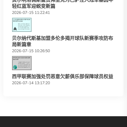
费尔明洛佩斯盛赞弗里克为巴萨注入冠军基因年
轻红蓝军迎蜕变新篇
2026-07-15 11:22:41
贝尔纳代斯基加盟多伦多揭开球队新赛季攻防布
局新篇章
2026-07-15 10:26:50
西甲联赛加强处罚恶意欠薪俱乐部保障球员权益
2026-07-14 13:17:20