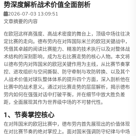
势深度解析战术价值全面剖析
2026-07-03 13:09:51
文章摘要的内容
在欧冠这样高强度、高战术密度的舞台上，顶级中场往往决
定比赛的走向。德布劳内在对阵国际米兰的欧冠关键战中，
凭借其卓越的阅读比赛能力、精准的技术执行以及对整体战
术结构的深刻影响，成为左右比赛走势的核心人物。本文将
以德布劳内对阵国米的欧冠关键作用为主线，从比赛节奏掌
控、进攻组织与空间撕裂、防守牵制与攻防转换、以及其个
人战术价值对球队整体体系的提升四个方面，深入剖析他在
比赛中的战术意义。通过对比赛走势的层层解析，揭示德布
劳内如何在强强对话中打破平衡，并在细节中放大胜负差
距，全面展现其作为世界级中场的不可替代性。
1、节奏掌控核心
在对阵国米的欧冠比赛中，德布劳内首先展现出的价值体现
在对比赛节奏的绝对掌控上。面对国米强调防守纪律与中场