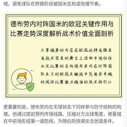
域，避免球队在转换阶段被国米反抢或拖慢节奏。
更重要的是，德布劳内在无球状态下同样参与防守结构的构
建。他通过提前预判传球线路、压缩对方出球角度，使曼城
在中前场形成第一道防线，为随后的快速反击创造条件。