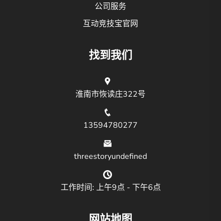
公司服务
互动竞技宝官网
找到我们
淮南市恢读庄322号
13594780277
threestoryundefined
工作时间: 上午9点 - 下午6点
网站地图