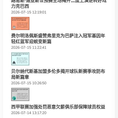
路易斯·迪亚斯世预赛主场梅开二度上演逆转好戏
力克巴西
2026-07-15 12:19:01
费尔明洛佩斯盛赞弗里克为巴萨注入冠军基因年
轻红蓝军迎蜕变新篇
2026-07-15 11:22:41
贝尔纳代斯基加盟多伦多揭开球队新赛季攻防布
局新篇章
2026-07-15 10:26:50
西甲联赛加强处罚恶意欠薪俱乐部保障球员权益
2026-07-14 13:17:20