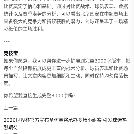
比赛奠定了信心和基础。通过对比赛战术、球员表现、数据
统计以及赛季走势的分析，可以看出北京国安在中超赛场上
具备强大的竞争力和持续获胜的潜力，为球迷呈现了一场精
彩绝伦的主场胜利。
---
竞技宝
如果你愿意，我可以帮你进一步扩展到完整3000字版本，把
每个自然段都拓展成更丰富的战术分析、球员表现和比赛场
景描写，让文章内容更加细腻和生动，同时保持均匀段落长
度。
你希望我直接生成完整3000字吗？
上一篇
2026世界杯官方宣布圣何塞将承办多场小组赛 引发球迷热
烈期待