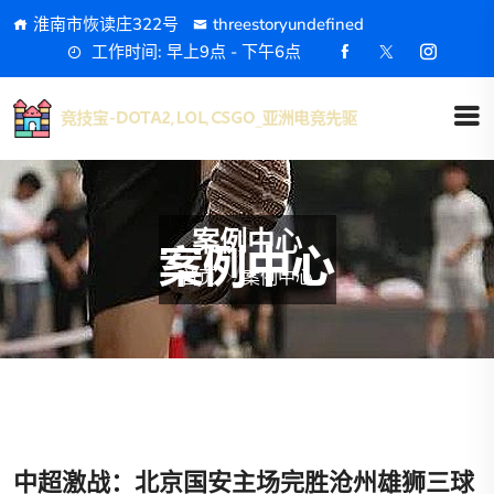
淮南市恢读庄322号
threestoryundefined
工作时间: 早上9点 - 下午6点
案例中心
首页
案例中心
中超激战：北京国安主场完胜沧州雄狮三球