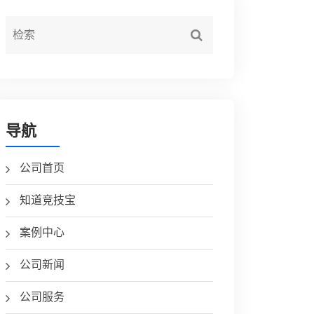
导航
公司首页
知道竞技宝
案例中心
公司新闻
公司服务