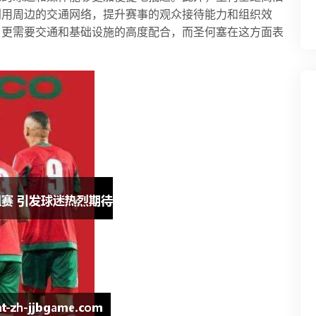
利用周边的交通网络，提升赛事的观众接待能力和组织效
，更需要交通和基础设施的高度配合，而圣何塞在这方面表