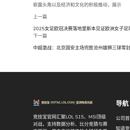
崭露头角以及经济和文化的积极推动，展示
上一篇
2025女足欧冠决赛落地里斯本见证欧洲女子足
下一篇
中超激战：北京国安主场完胜沧州雄狮三球零
导航
竞技宝官网汇聚LOL S15、MSI顶级
公司首
对战，支持数据分析、比分竞猜与赛
知道竞