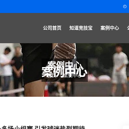
公司首页
知道竞技宝
案例中心
案例中心
首页
案例中心