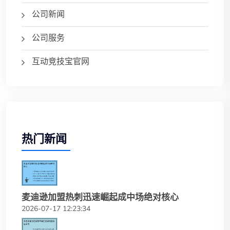
公司新闻
公司服务
互动竞技宝官网
热门新闻
麦迪逊加盟热刺迅速崛起成中场绝对核心
2026-07-17 12:23:34