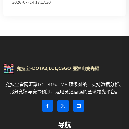
2026-07-14 13:17:20
竞技宝官网汇聚LOL S15、MSI顶级对战，支持数据分析、
比分竞猜与赛事预测，是电竞迷首选的全球领先平台。
导航