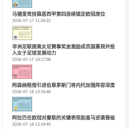
马德里竞技稳居西甲第四连续锁定欧冠席位
2026-07-17 11:26:32
非洲足联提高女足赛事奖金激励成员国重视并投
入女子足球发展动力
2026-07-17 10:27:58
阿森纳租借引进伯恩茅斯门将内托加强阵容深度
2026-07-16 13:16:48
阿拉巴在欧冠对曼联的关键表现助皇马逆袭晋级
2026-07-16 12:19:40