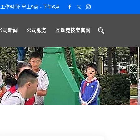
工作时间: 早上9点 - 下午6点
公司新闻
公司服务
互动竞技宝官网