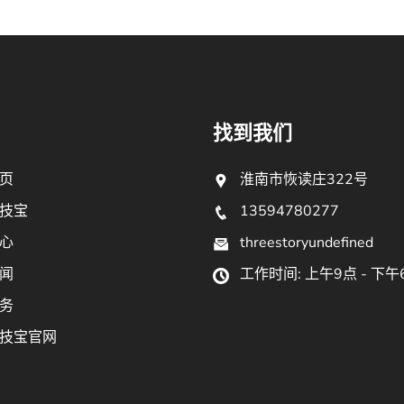
找到我们
页
淮南市恢读庄322号
技宝
13594780277
心
threestoryundefined
闻
工作时间: 上午9点 - 下午
务
技宝官网