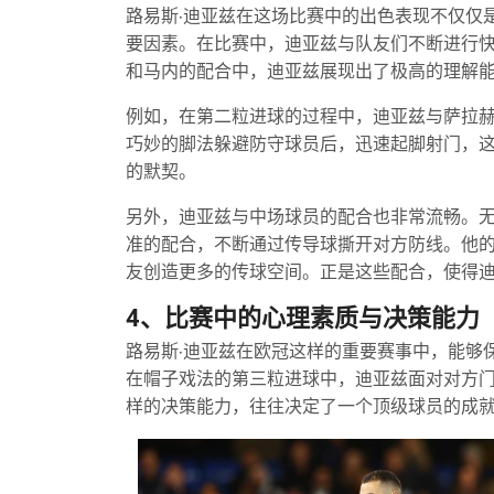
路易斯·迪亚兹在这场比赛中的出色表现不仅仅
要因素。在比赛中，迪亚兹与队友们不断进行
和马内的配合中，迪亚兹展现出了极高的理解
例如，在第二粒进球的过程中，迪亚兹与萨拉
巧妙的脚法躲避防守球员后，迅速起脚射门，
的默契。
另外，迪亚兹与中场球员的配合也非常流畅。
准的配合，不断通过传导球撕开对方防线。他
友创造更多的传球空间。正是这些配合，使得
4、比赛中的心理素质与决策能力
路易斯·迪亚兹在欧冠这样的重要赛事中，能够
在帽子戏法的第三粒进球中，迪亚兹面对对方
样的决策能力，往往决定了一个顶级球员的成