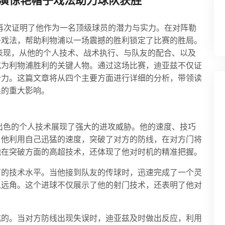
演惊艳帽子戏法助力球队获胜
的表现再次证明了他作为一名顶级球员的潜力与实力。在对阵勒
子戏法，帮助利物浦以一场震撼的胜利锁定了比赛的胜局。
表现，从他的个人技术、战术执行、与队友的配合、以及
成为利物浦胜利的关键人物。通过这场比赛，迪亚兹不仅证
治力。这篇文章将从四个主要方面进行详细的分析，带领读
果的重大影响。
出色的个人技术展现了强大的进攻威胁。他的速度、技巧
，他利用自己迅猛的速度，突破了对方的防线，在对方门将
他在突破方面的高超技术，还体现了他对时机的精准把握。
下的技术水平。当他接到队友的传球时，迅速完成了一个灵
入远角。这个进球不仅展示了他的射门技术，还表明了他对
成的。当对方防线出现失误时，迪亚兹及时做出反应，利用