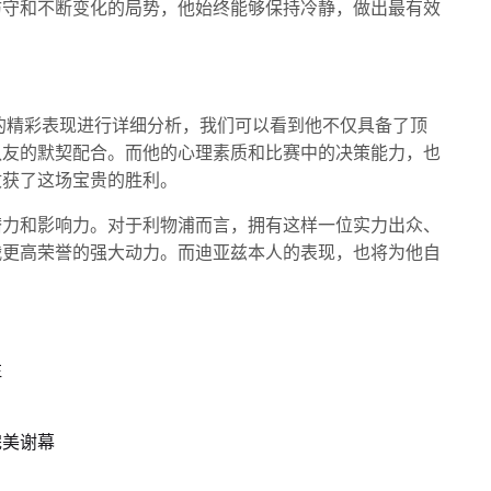
防守和不断变化的局势，他始终能够保持冷静，做出最有效
的精彩表现进行详细分析，我们可以看到他不仅具备了顶
队友的默契配合。而他的心理素质和比赛中的决策能力，也
收获了这场宝贵的胜利。
潜力和影响力。对于利物浦而言，拥有这样一位实力出众、
战更高荣誉的强大动力。而迪亚兹本人的表现，也将为他自
注
完美谢幕