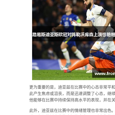
更为重要的是，迪亚兹在比赛中的心态非常平
此产生焦虑或沮丧，而是迅速调整了心态，继
他能够在比赛中持续保持高水平的表现，并在
此外，迪亚兹在比赛中的情绪管理也非常出色