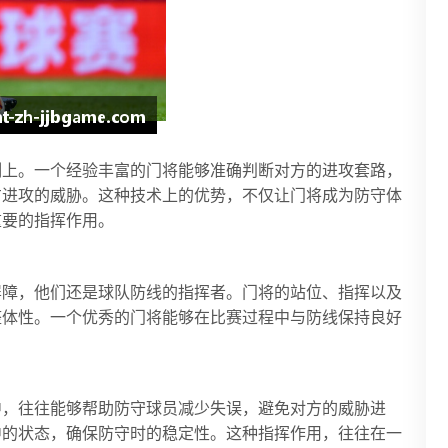
制上。一个经验丰富的门将能够准确判断对方的进攻套路，
方进攻的威胁。这种技术上的优势，不仅让门将成为防守体
重要的指挥作用。
屏障，他们还是球队防线的指挥者。门将的站位、指挥以及
整体性。一个优秀的门将能够在比赛过程中与防线保持良好
中，往往能够帮助防守球员减少失误，避免对方的威胁进
中的状态，确保防守时的稳定性。这种指挥作用，往往在一