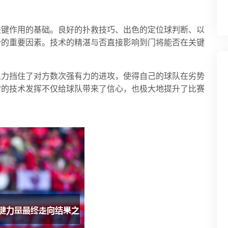
关键作用的基础。良好的扑救技巧、出色的定位球判断、以
势的重要因素。技术的精湛与否直接影响到门将能否在关键
之力挡住了对方数次强有力的进攻，使得自己的球队在劣势
常的技术发挥不仅给球队带来了信心，也极大地提升了比赛