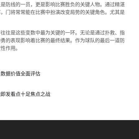
仅是防线的一员，更是影响比赛胜负的关键人物。通过精湛
挥，门将常常能在比赛中扮演改变局势的关键角色。尤其是
将往往是这些变数中最为关键的一环。无论是通过扑救、指
神勇的表现影响着比赛的最终结果。作为球队的最后一道防
定性作用。
术数据价值全面评估
触即发看点十足焦点之战