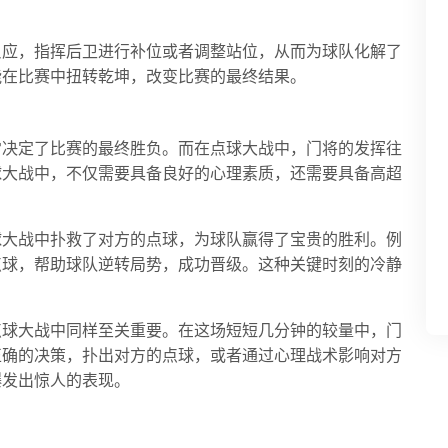
反应，指挥后卫进行补位或者调整站位，从而为球队化解了
能在比赛中扭转乾坤，改变比赛的最终结果。
常决定了比赛的最终胜负。而在点球大战中，门将的发挥往
球大战中，不仅需要具备良好的心理素质，还需要具备高超
球大战中扑救了对方的点球，为球队赢得了宝贵的胜利。例
点球，帮助球队逆转局势，成功晋级。这种关键时刻的冷静
点球大战中同样至关重要。在这场短短几分钟的较量中，门
正确的决策，扑出对方的点球，或者通过心理战术影响对方
爆发出惊人的表现。