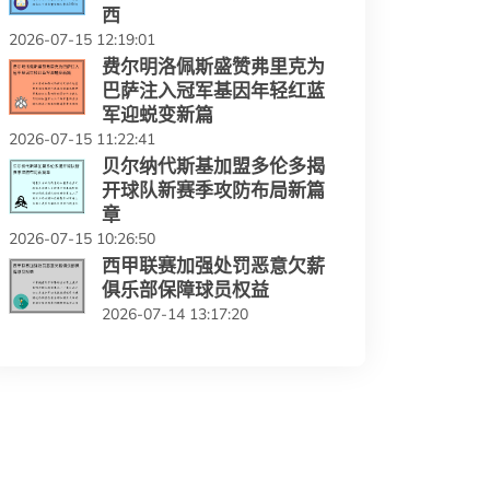
西
2026-07-15 12:19:01
费尔明洛佩斯盛赞弗里克为
巴萨注入冠军基因年轻红蓝
军迎蜕变新篇
2026-07-15 11:22:41
贝尔纳代斯基加盟多伦多揭
开球队新赛季攻防布局新篇
章
2026-07-15 10:26:50
西甲联赛加强处罚恶意欠薪
俱乐部保障球员权益
2026-07-14 13:17:20