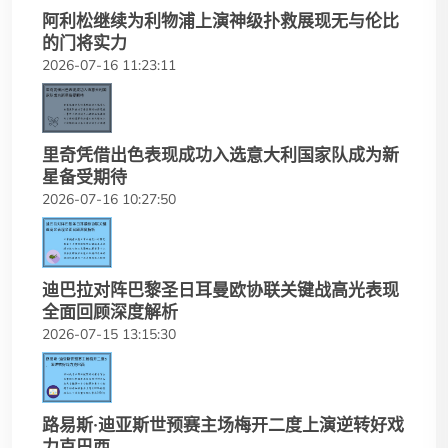
阿利松继续为利物浦上演神级扑救展现无与伦比
的门将实力
2026-07-16 11:23:11
里奇凭借出色表现成功入选意大利国家队成为新
星备受期待
2026-07-16 10:27:50
迪巴拉对阵巴黎圣日耳曼欧协联关键战高光表现
全面回顾深度解析
2026-07-15 13:15:30
路易斯·迪亚斯世预赛主场梅开二度上演逆转好戏
力克巴西