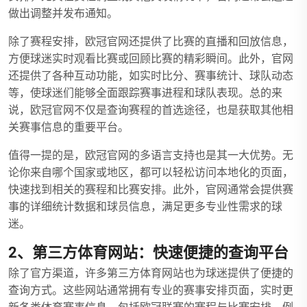
做出调整并发布通知。
除了赛程安排，欧冠官网还提供了比赛的直播和回放信息，
方便球迷实时观看比赛或回顾比赛的精彩瞬间。此外，官网
还提供了各种互动功能，如实时比分、赛事统计、球队动态
等，使球迷们能够全面跟踪赛事进程和球队表现。总的来
说，欧冠官网不仅是查询赛程的首选途径，也是获取其他相
关赛事信息的重要平台。
值得一提的是，欧冠官网的多语言支持也是其一大优势。无
论你来自哪个国家或地区，都可以轻松访问本地化的页面，
快速找到相关的赛程和比赛安排。此外，官网通常会提供赛
事的详细统计数据和球员信息，满足更多专业性需求的球
迷。
2、第三方体育网站：快速便捷的查询平台
除了官方渠道，许多第三方体育网站也为球迷提供了便捷的
查询方式。这些网站通常拥有专业的赛事安排页面，实时更