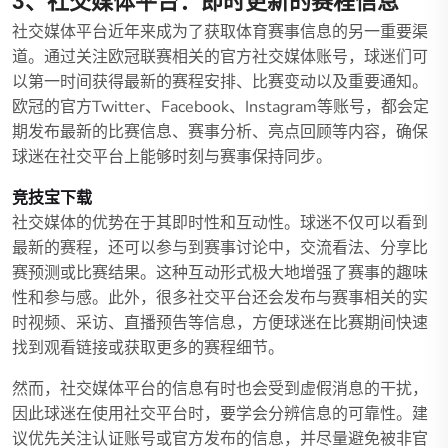
3、社交媒体平台：即时更新的赛程信息
社交媒体平台近年来成为了获取体育赛事信息的另一重要渠
道。通过关注欧冠联赛相关的官方社交媒体账号，球迷们可
以第一时间获得最新的赛程安排、比赛变动以及重要通知。
欧冠的官方Twitter、Facebook、Instagram等账号，都会定
期发布最新的比赛信息、赛事分析、亮点回顾等内容，确保
球迷在社交平台上能够时刻与赛事保持同步。
竞技宝下载
社交媒体的优势在于其即时性和互动性。球迷不仅可以看到
最新的赛程，还可以参与到赛事讨论中，交流看法、分享比
赛预测或比赛结果。这种互动形式极大地增强了赛事的趣味
性和参与感。此外，很多社交平台还会发布与赛事相关的实
时视频、采访、直播预告等信息，方便球迷在比赛期间快速
找到观看链接或获取更多的赛程细节。
然而，社交媒体平台的信息有时也会受到虚假消息的干扰，
因此球迷在使用社交平台时，要学会分辨信息的可靠性。建
议优先关注认证账号或官方发布的信息，并尽量避免被非官