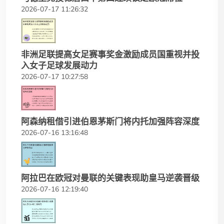
2026-07-17 11:26:32
非洲足联提高女足赛事奖金激励成员国重视并投
入女子足球发展动力
2026-07-17 10:27:58
阿森纳租借引进伯恩茅斯门将内托加强阵容深度
2026-07-16 13:16:48
阿拉巴在欧冠对曼联的关键表现助皇马逆袭晋级
2026-07-16 12:19:40