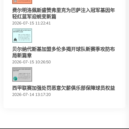
费尔明洛佩斯盛赞弗里克为巴萨注入冠军基因年
轻红蓝军迎蜕变新篇
2026-07-15 11:22:41
贝尔纳代斯基加盟多伦多揭开球队新赛季攻防布
局新篇章
2026-07-15 10:26:50
西甲联赛加强处罚恶意欠薪俱乐部保障球员权益
2026-07-14 13:17:20