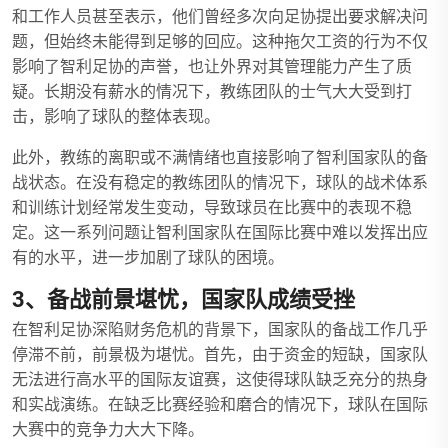
和工作人员甚至表示，他们曾经多次向足协提出要求解决问
题，但始终未能得到足够的回应。这种拖欠工资的行为不仅
影响了智利足协的声誉，也让外界对其管理能力产生了质
疑。长期没有薪水的情况下，教练团队的士气大大受到打
击，影响了球队的整体表现。
此外，教练的离职或不满情绪也直接影响了智利国家队的备
战状态。在没有稳定的教练团队的情况下，球队的战术体系
和训练计划经常发生变动，导致球员在比赛中的表现不稳
定。这一系列问题让智利国家队在国际比赛中难以发挥出应
有的水平，进一步加剧了球队的困境。
3、备战前景堪忧，国家队成绩受挫
在智利足协深陷财务危机的背景下，国家队的备战工作几乎
停滞不前，前景极为堪忧。首先，由于资金的短缺，国家队
无法进行高水平的国际友谊赛，这使得球队缺乏充分的热身
和实战演练。在缺乏比赛经验和磨合的情况下，球队在国际
大赛中的竞争力大大下降。