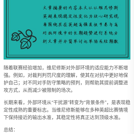
随着联赛经验增加，维尼修斯对外部环境的适应能力不断增
强。例如，对裁判判罚尺度的理解，使其在对抗中更好地保
护自己；对不同对手防守策略的预判，则帮助其提前调整进
攻方式，从而减少被限制的场次。
长期来看，外部环境从“干扰源”转变为“背景条件”，是表现稳
定性成熟的重要标志。当维尼修斯能够在多种英超比赛情境
下保持接近的输出水准，其稳定性将真正达到顶级水准。
总结：