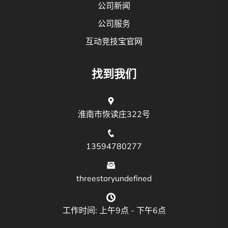
公司新闻
公司服务
互动竞技宝官网
找到我们
淮南市恢读庄322号
13594780277
threestoryundefined
工作时间: 上午9点 - 下午6点