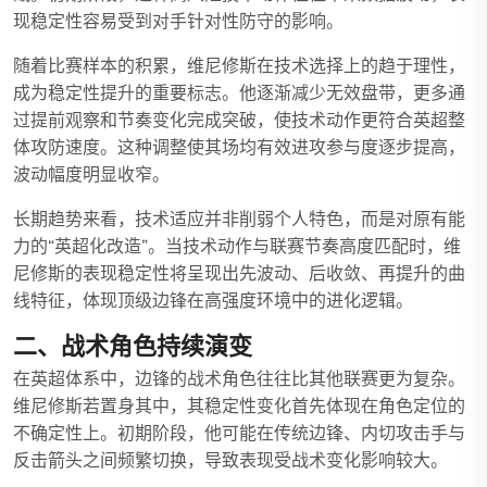
现稳定性容易受到对手针对性防守的影响。
随着比赛样本的积累，维尼修斯在技术选择上的趋于理性，
成为稳定性提升的重要标志。他逐渐减少无效盘带，更多通
过提前观察和节奏变化完成突破，使技术动作更符合英超整
体攻防速度。这种调整使其场均有效进攻参与度逐步提高，
波动幅度明显收窄。
长期趋势来看，技术适应并非削弱个人特色，而是对原有能
力的“英超化改造”。当技术动作与联赛节奏高度匹配时，维
尼修斯的表现稳定性将呈现出先波动、后收敛、再提升的曲
线特征，体现顶级边锋在高强度环境中的进化逻辑。
二、战术角色持续演变
在英超体系中，边锋的战术角色往往比其他联赛更为复杂。
维尼修斯若置身其中，其稳定性变化首先体现在角色定位的
不确定性上。初期阶段，他可能在传统边锋、内切攻击手与
反击箭头之间频繁切换，导致表现受战术变化影响较大。