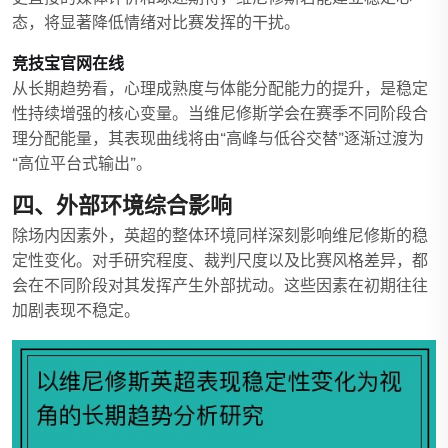
态，将显著降低情绪对比赛发挥的干扰。
竞技宝官网在线
从长期趋势看，心理成熟度与体能分配能力的提升，是稳定
性持续增强的核心变量。当维尼修斯学会在赛季不同阶段合
理分配能量，其表现曲线将由“高峰与低谷交替”逐渐过渡为
“高位平台式输出”。
四、外部环境综合影响
除场内因素外，英超的整体环境同样深刻影响维尼修斯的稳
定性变化。对手研究程度、裁判尺度以及比赛风格差异，都
会在不同阶段对其发挥产生外部扰动。这些因素在初期往往
加剧表现不稳定。