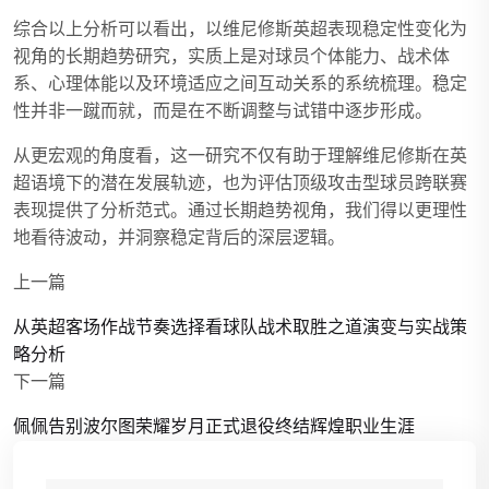
综合以上分析可以看出，以维尼修斯英超表现稳定性变化为
视角的长期趋势研究，实质上是对球员个体能力、战术体
系、心理体能以及环境适应之间互动关系的系统梳理。稳定
性并非一蹴而就，而是在不断调整与试错中逐步形成。
从更宏观的角度看，这一研究不仅有助于理解维尼修斯在英
超语境下的潜在发展轨迹，也为评估顶级攻击型球员跨联赛
表现提供了分析范式。通过长期趋势视角，我们得以更理性
地看待波动，并洞察稳定背后的深层逻辑。
上一篇
从英超客场作战节奏选择看球队战术取胜之道演变与实战策
略分析
下一篇
佩佩告别波尔图荣耀岁月正式退役终结辉煌职业生涯