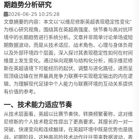
期趋势分析研究
2026-06-25 10:25:28
文章摘要的内容：本文以“以维尼修斯英超表现稳定性变化”
为核心研究视角，围绕其在英超高强度、快节奏与高对抗环
境中的长期趋势进行系统分析。文章并非简单讨论单场或短
期数据波动，而是从技术适应、战术角色、心理与身体负荷
以及外部环境四个层面，深入探讨其表现稳定性如何在时间
维度上发生变化。通过纵向观察与结构化分析，揭示维尼修
斯在英超语境下可能经历的起伏、调整与进化路径，进而呈
现顶级边锋在世界最具竞争力联赛中实现稳定输出的内在逻
辑，为理解现代足球中个人能力与联赛环境的互动关系提供
有价值的参考。
一、技术能力适应节奏
从技术层面看，英超以比赛节奏快、转换频繁著称，这对维
尼修斯的个人技术稳定性提出了更高要求。其擅长的一对一
突破、快速变向和连续触球，在英超环境中既是优势也是挑
战。初期阶段，这种高风险技术动作往往带来数据波动，表