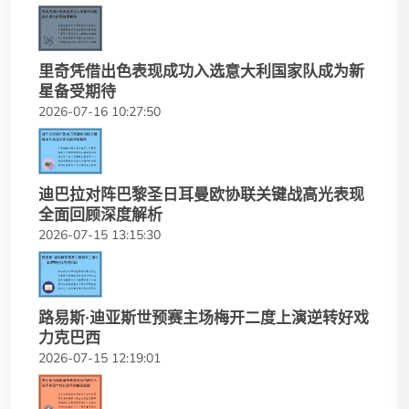
里奇凭借出色表现成功入选意大利国家队成为新
星备受期待
2026-07-16 10:27:50
迪巴拉对阵巴黎圣日耳曼欧协联关键战高光表现
全面回顾深度解析
2026-07-15 13:15:30
路易斯·迪亚斯世预赛主场梅开二度上演逆转好戏
力克巴西
2026-07-15 12:19:01