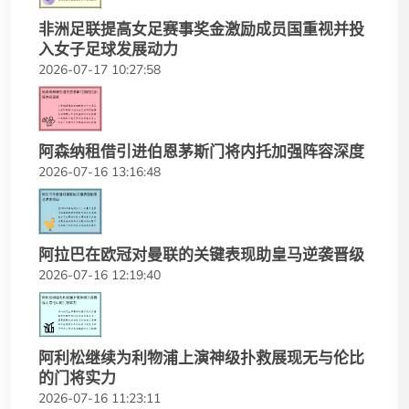
非洲足联提高女足赛事奖金激励成员国重视并投
入女子足球发展动力
2026-07-17 10:27:58
阿森纳租借引进伯恩茅斯门将内托加强阵容深度
2026-07-16 13:16:48
阿拉巴在欧冠对曼联的关键表现助皇马逆袭晋级
2026-07-16 12:19:40
阿利松继续为利物浦上演神级扑救展现无与伦比
的门将实力
2026-07-16 11:23:11