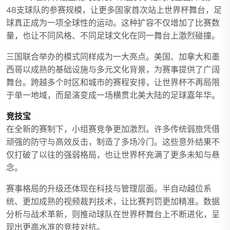
48支球队的参赛规模，让更多国家首次站上世界杯舞台，足
球真正成为一项全球性的运动。这种扩容不仅增加了比赛数
量，也让不同风格、不同足球文化在同一舞台上激烈碰撞。
三国联合举办的模式同样成为一大亮点。美国、加拿大和墨
西哥以成熟的基础设施与多元文化背景，为赛事提供了广阔
舞台。跨越多个时区和城市的赛程安排，让世界杯不再局限
于单一地域，而是演变成一场横贯北美大陆的足球嘉年华。
竞技宝
在全新的赛制下，小组赛竞争更加激烈。许多传统弱旅凭借
顽强的防守与高效反击，制造了多场冷门。这些意外结果不
仅打破了以往的强弱格局，也让世界杯充满了更多未知与悬
念。
赛事格局的升级还体现在科技与管理层面。半自动越位系
统、更加成熟的视频裁判技术，让比赛判罚更加精准。数据
分析与战术革新，则推动球队在世界杯舞台上不断进化，呈
现出更高水准的竞技对抗。