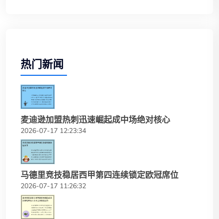
热门新闻
麦迪逊加盟热刺迅速崛起成中场绝对核心
2026-07-17 12:23:34
马德里竞技稳居西甲第四连续锁定欧冠席位
2026-07-17 11:26:32