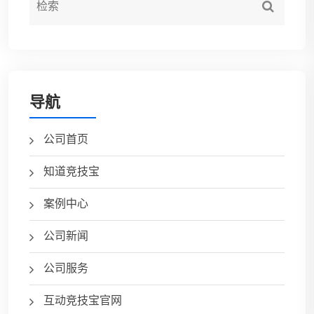
导航
公司首页
知道竞技宝
案例中心
公司新闻
公司服务
互动竞技宝官网