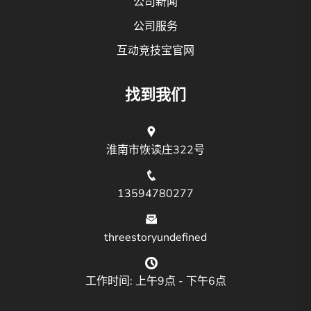
公司新闻
公司服务
互动竞技宝官网
找到我们
淮南市恢读庄322号
13594780277
threestoryundefined
工作时间: 上午9点 - 下午6点