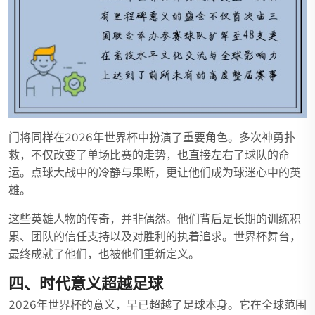
门将同样在2026年世界杯中扮演了重要角色。多次神勇扑
救，不仅改变了单场比赛的走势，也直接左右了球队的命
运。点球大战中的冷静与果断，更让他们成为球迷心中的英
雄。
这些英雄人物的传奇，并非偶然。他们背后是长期的训练积
累、团队的信任支持以及对胜利的执着追求。世界杯舞台，
最终成就了他们，也被他们重新定义。
四、时代意义超越足球
2026年世界杯的意义，早已超越了足球本身。它在全球范围