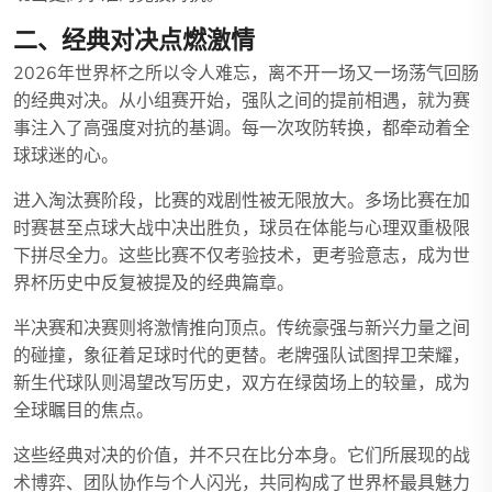
二、经典对决点燃激情
2026年世界杯之所以令人难忘，离不开一场又一场荡气回肠
的经典对决。从小组赛开始，强队之间的提前相遇，就为赛
事注入了高强度对抗的基调。每一次攻防转换，都牵动着全
球球迷的心。
进入淘汰赛阶段，比赛的戏剧性被无限放大。多场比赛在加
时赛甚至点球大战中决出胜负，球员在体能与心理双重极限
下拼尽全力。这些比赛不仅考验技术，更考验意志，成为世
界杯历史中反复被提及的经典篇章。
半决赛和决赛则将激情推向顶点。传统豪强与新兴力量之间
的碰撞，象征着足球时代的更替。老牌强队试图捍卫荣耀，
新生代球队则渴望改写历史，双方在绿茵场上的较量，成为
全球瞩目的焦点。
这些经典对决的价值，并不只在比分本身。它们所展现的战
术博弈、团队协作与个人闪光，共同构成了世界杯最具魅力