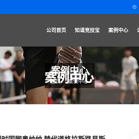
公司首页
知道竞技宝
案例中心
案例中心
首页
案例中心