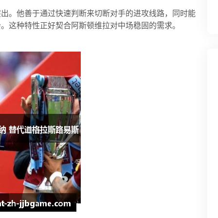
突出。他善于通过快速判断来切断对手的进攻线路，同时能
会。这种特性正好契合阿斯顿维拉对中场稳固的需求。