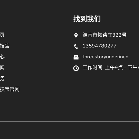
找到我们
页
淮南市恢读庄322号
技宝
13594780277
心
threestoryundefined
闻
工作时间: 上午9点 - 下午
务
技宝官网