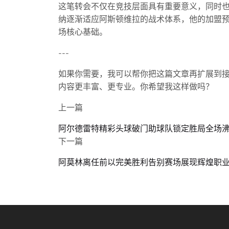
这笔转会不仅在竞技层面具有重要意义，同时
纳逐渐适应阿斯顿维拉的战术体系，他的加盟
场核心基础。
---
如果你需要，我可以帮你把这篇文章再扩展到接
内容更丰富、更专业。你希望我这样做吗？
上一篇
阿尔德雷特精彩头球破门助球队锁定胜局全场
下一篇
阿莫林离任前以完美胜利告别赛场展现辉煌职