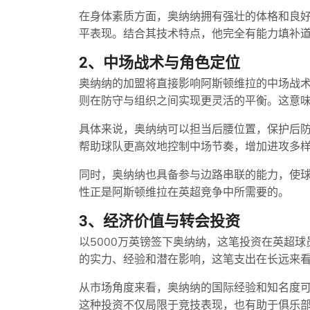
在身体素质方面，奥纳纳拥有强壮的体格和良
平表现。结合其技术特点，他完全有能力填补
2、中场战术与角色定位
奥纳纳的加盟将直接影响阿斯顿维拉的中场战
则在防守与组织之间实现更灵活的平衡。这意
具体来说，奥纳纳可以担当后腰位置，保护后
帮助球队更高效地控制中场节奏，增加进攻多
同时，奥纳纳也具备参与边路串联的能力，使
性正是阿斯顿维拉在英超竞争中所需要的。
3、经济价值与转会投资
以5000万英镑签下奥纳纳，这笔投资在英超
的实力、经验和潜在影响，这笔支出在长远来
从市场角度来看，奥纳纳的国际经验和知名度
这种投资不仅局限于竞技表现，也有助于俱乐