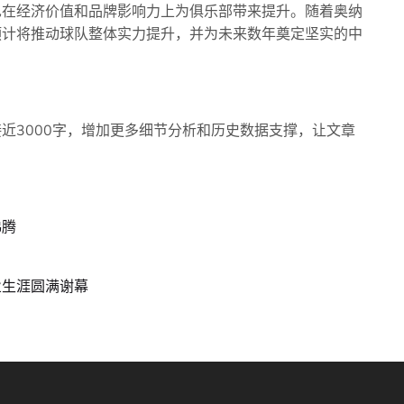
也在经济价值和品牌影响力上为俱乐部带来提升。随着奥纳
预计将推动球队整体实力提升，并为未来数年奠定坚实的中
近3000字，增加更多细节分析和历史数据支撑，让文章
沸腾
业生涯圆满谢幕