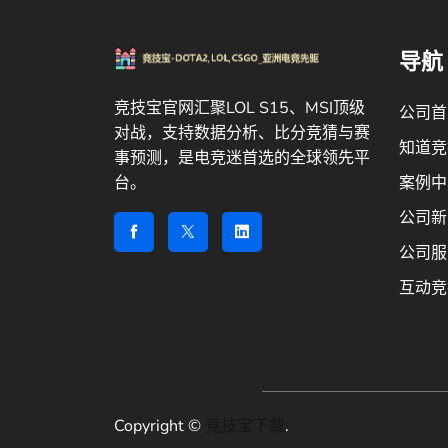
导航
竞技宝官网汇聚LOL S15、MSI顶级
公司首
对战，支持数据分析、比分竞猜与赛
知道竞
事预测，是电竞迷首选的全球领先平
台。
案例中
公司新
公司服
互动竞
Copyright ©
竞技宝下载
.