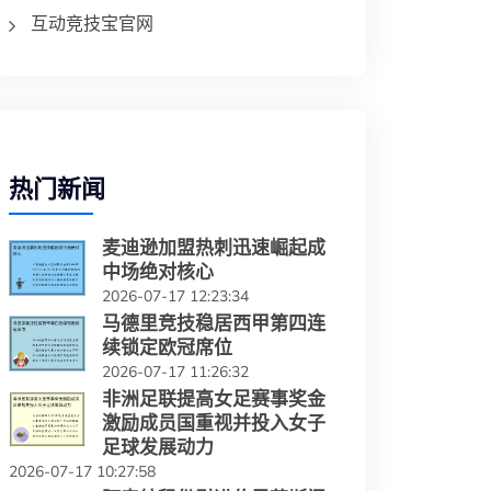
互动竞技宝官网
热门新闻
麦迪逊加盟热刺迅速崛起成
中场绝对核心
2026-07-17 12:23:34
马德里竞技稳居西甲第四连
续锁定欧冠席位
2026-07-17 11:26:32
非洲足联提高女足赛事奖金
激励成员国重视并投入女子
足球发展动力
2026-07-17 10:27:58