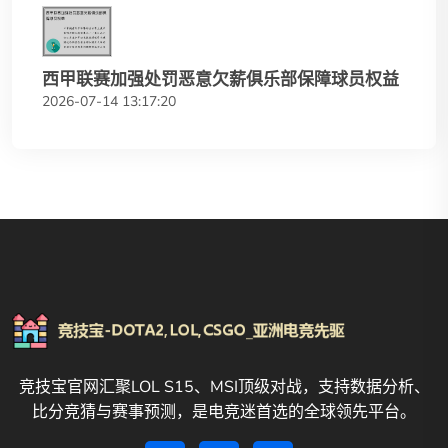
西甲联赛加强处罚恶意欠薪俱乐部保障球员权益
2026-07-14 13:17:20
竞技宝官网汇聚LOL S15、MSI顶级对战，支持数据分析、
比分竞猜与赛事预测，是电竞迷首选的全球领先平台。