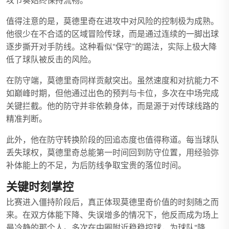
攻节奏始终保持流畅。
值得注意的是，莫德里奇在进攻中对风险的控制极为成熟。
他很少在不合适的区域冒险传球，而是通过连续的一脚出球
逐步撕开对手防线。这种看似“保守”的踢法，实际上极大降
低了球队被反击的风险。
在防守端，莫德里奇同样贡献突出。虽然速度和对抗能力不
如巅峰时期，但他通过出色的预判与卡位，多次在中场完成
关键拦截。他的防守并非依赖身体，而是源于对传球线路的
精准判断。
此外，他在防守转换阶段的回追态度也值得称道。每当球队
丢失球权，莫德里奇总能第一时间回到防守位置，用经验弥
补体能上的不足，为后防线争取宝贵的落位时间。
关键时刻掌控
比赛进入僵持阶段后，真正体现莫德里奇价值的时刻随之而
来。在双方体能下降、失误增多的情况下，他反而成为场上
最冷静的那个人。多次在中圈附近稳稳控球，为球队“降