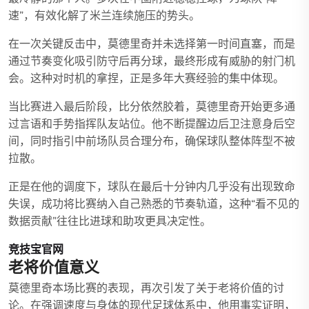
速”，有效化解了米兰连续施压的势头。
在一次关键反击中，莫德里奇并未选择第一时间直塞，而是
通过节奏变化吸引防守后再分球，最终形成有威胁的射门机
会。这种对时机的拿捏，正是多年大赛经验的集中体现。
当比赛进入最后阶段，比分依然胶着，莫德里奇开始更多通
过言语和手势指挥队友站位。他不断提醒边后卫注意身后空
间，同时指引中前场队员合理分布，确保球队整体阵型不被
拉散。
正是在他的调度下，球队在最后十分钟内几乎没有出现致命
失误，成功将比赛纳入自己熟悉的节奏轨道，这种“看不见的
数据贡献”往往比进球和助攻更具决定性。
竞技宝官网
老将价值意义
莫德里奇本场比赛的表现，再次引发了关于老将价值的讨
论。在强调速度与身体的现代足球体系中，他用事实证明，