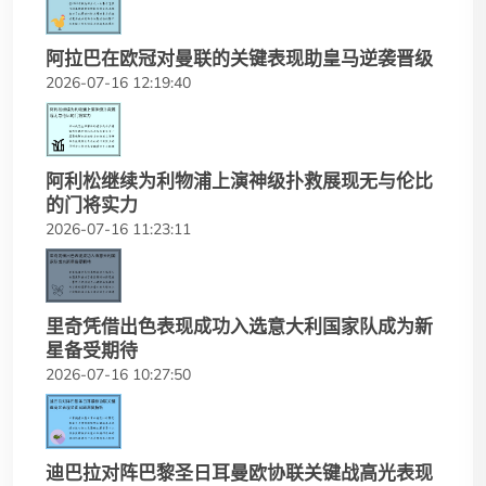
阿拉巴在欧冠对曼联的关键表现助皇马逆袭晋级
2026-07-16 12:19:40
阿利松继续为利物浦上演神级扑救展现无与伦比
的门将实力
2026-07-16 11:23:11
里奇凭借出色表现成功入选意大利国家队成为新
星备受期待
2026-07-16 10:27:50
迪巴拉对阵巴黎圣日耳曼欧协联关键战高光表现