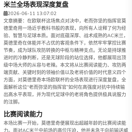
米兰全场表现深度复盘
2026-06-11 13:07:02
文章摘要：在欧联杯这场焦点对决中，老而弥坚的指挥官莫
德里奇用一场近乎教科书般的表现，向所有人诠释了何为经
验、智慧与足球本质。面对底蕴深厚、战术成熟的AC米兰，
莫德里奇在体能并不占优的客观条件下，依然牢牢掌控比赛
节奏，成为球队攻防转换的中枢与精神支点。无论是持球推
进时的冷静判断，还是无球阶段的站位选择，他都展现出顶
级中场大师的从容与老辣。本文将从比赛阅读能力、攻防两
端贡献、关键时刻的领袖价值以及老将价值的时代意义四个
方面，对莫德里奇本场欧联杯的全场表现进行深度复盘，全
面解析这位“老而弥坚的指挥官”如何在高强度对抗中持续输
出高水平表现，并为现代足球中的老将角色提供极具说服力
的注脚。
比赛阅读能力
本场比赛一开始，莫德里奇便展现出超越年龄的比赛阅读能
力。面对AC米兰中前场的高位压迫，他并未急于向前输送威