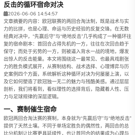
反击的循环宿命对决
2026-06-06 14:54:57
文章摘要的内容：欧冠联赛的两回合淘汰制，既是战术与实
力的比拼，也是心理、命运与历史经验的反复交锋。在无数
经典对决中，“先赢后守”与“绝地反击”几乎构成了一种循环往
复的宿命剧本：首回合占得先机的一方，往往在次回合趋于
保守；而处于劣势的一方，则被逼入背水一战的境地，爆发
出惊人的反击能量。本文将围绕这一最常见、也最具戏剧张
力的胜负模式展开，从赛制结构、战术选择、心理博弈与历
史案例四个方面，系统解析这种循环对决为何屡屡上演，以
及它如何塑造了欧冠独一无二的魅力与残酷美感。通过层层
剖析，我们将看到，看似理性的选择背后，隐藏着人性、压
力与足球规律的深层逻辑。
一、赛制催生宿命
欧冠两回合淘汰赛的赛制，本身就为“先赢后守”与“绝地反击”
提供了天然土壤。不同于单场定胜负的偶然性，两回合的总
比分机制让比赛更具延续性，也让首回合的结果成为心理与