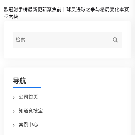
欧冠射手榜最新更新聚焦前十球员进球之争与格局变化本赛
季态势
导航
公司首页
知道竞技宝
案例中心