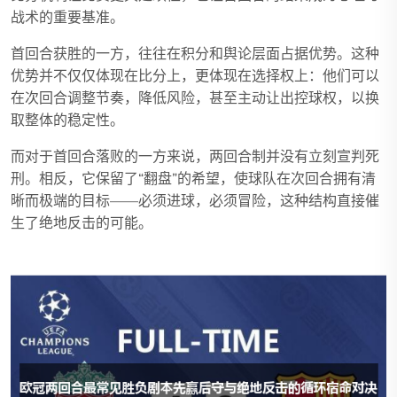
战术的重要基准。
首回合获胜的一方，往往在积分和舆论层面占据优势。这种
优势并不仅仅体现在比分上，更体现在选择权上：他们可以
在次回合调整节奏，降低风险，甚至主动让出控球权，以换
取整体的稳定性。
而对于首回合落败的一方来说，两回合制并没有立刻宣判死
刑。相反，它保留了“翻盘”的希望，使球队在次回合拥有清
晰而极端的目标——必须进球，必须冒险，这种结构直接催
生了绝地反击的可能。