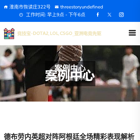
淮南市恢读庄322号
threestoryundefined
工作时间: 早上9点 - 下午6点
案例中心
首页
案例中心
德布劳内英超对阵阿根廷全场精彩表现解析