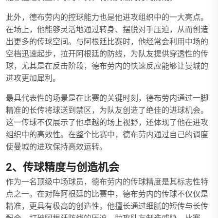
此外，德布劳内的控球能力也是他进攻组织中的一大亮点。
在场上，他能够灵活地通过转身、摆脱对手压迫，从而创造
出更多的传球空间。与阿根廷比赛时，他经常会利用中场的
空档迅速起步，拉开阿根廷的防线，为队友提供穿透性的传
球，尤其是在反击阶段，德布劳内的快速反应能够让曼城的
进攻更加犀利。
最具代表性的场景是在比赛的关键时刻，德布劳内通过一脚
精准的长传将球送到禁区，为队友创造了绝佳的进球机会。
这一传球不仅展示了他卓越的场上视野，还体现了他在进攻
组织中的高效性。在整个比赛中，德布劳内通过自己的调度
使曼城的进攻保持高效运转。
2、传球精度与创造机会
作为一名顶级中场球员，德布劳内的传球精度是其标志性特
点之一。在对阵阿根廷的比赛中，德布劳内的传球不仅仅是
精准，更具有极高的创造性。他擅长通过细腻的短传与长传