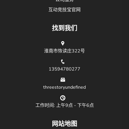
互动竞技宝官网
找到我们
淮南市恢读庄322号
13594780277
threestoryundefined
工作时间: 上午9点 - 下午6点
网站地图