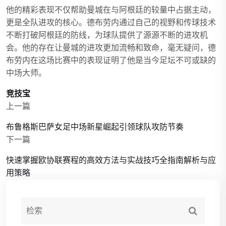
他的精彩表现不仅帮助曼城在与阿根廷的较量中占据主动，
更是全队进攻的核心。德布劳内通过自己的视野和传球技术
不断打破阿根廷的防线，为球队提供了源源不断的进攻机
会。他的存在让曼城的进攻更加流畅和致命，毫无疑问，德
布劳内在这场比赛中的表现证明了他是当今足坛不可或缺的
中场大师。
竞技宝
上一篇
布鲁格斯巴萨女足中场新星崛起引领球队攻防节奏
下一篇
快速掌握欧协联赛程的高效方法与实战技巧全指南解析与应
用策略