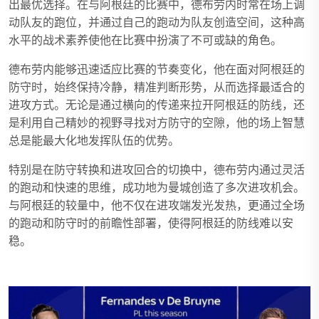
出最优选择。在与阿根廷的比赛中，德布劳内时常在场上调
动队友的跑位，并通过自己的跑动为队友创造空间，这种高
水平的战术素养使他在比赛中扮演了不可或缺的角色。
德布劳内能够迅速适应比赛的节奏变化，他在面对阿根廷的
防守时，始终保持冷静，精准判断形势，从而选择最适合的
进攻方式。无论是通过横向的传递来拉开阿根廷的防线，还
是利用自己精妙的视野寻找对方防守的空隙，他的场上智慧
总是能最大化地发挥队伍的优势。
特别是在防守转换和进攻回合的切换中，德布劳内通过灵活
的跑动和快速的思维，成功地为曼城创造了多次进攻机会。
与阿根廷的较量中，他不仅在进攻端发光发热，更通过全场
的跑动和防守时的前瞻性部署，使得阿根廷的防线难以安
稳。