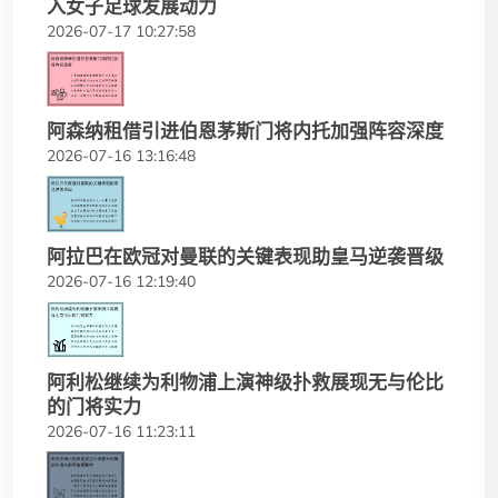
入女子足球发展动力
2026-07-17 10:27:58
阿森纳租借引进伯恩茅斯门将内托加强阵容深度
2026-07-16 13:16:48
阿拉巴在欧冠对曼联的关键表现助皇马逆袭晋级
2026-07-16 12:19:40
阿利松继续为利物浦上演神级扑救展现无与伦比
的门将实力
2026-07-16 11:23:11