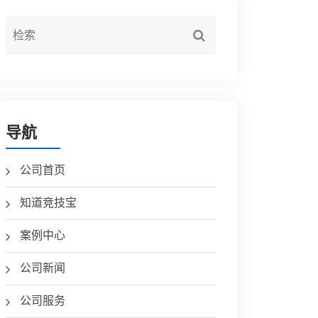
导航
公司首页
知道竞技宝
案例中心
公司新闻
公司服务