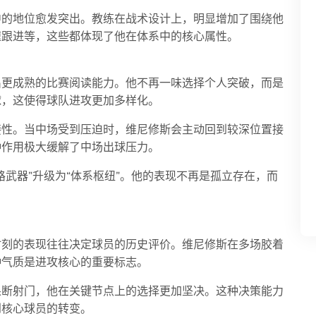
中的地位愈发突出。教练在战术设计上，明显增加了围绕他
速跟进等，这些都体现了他在体系中的核心属性。
出更成熟的比赛阅读能力。他不再一味选择个人突破，而是
球，这使得球队进攻更加多样化。
接性。当中场受到压迫时，维尼修斯会主动回到较深位置接
种作用极大缓解了中场出球压力。
武器”升级为“体系枢纽”。他的表现不再是孤立存在，而
时刻的表现往往决定球员的历史评价。维尼修斯在多场胶着
种气质是进攻核心的重要标志。
果断射门，他在关键节点上的选择更加坚决。这种决策能力
到核心球员的转变。