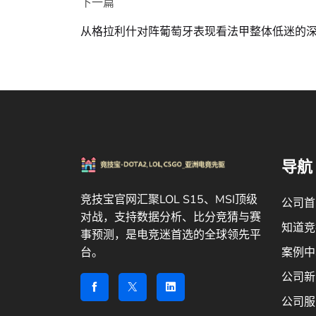
下一篇
从格拉利什对阵葡萄牙表现看法甲整体低迷的
导航
竞技宝官网汇聚LOL S15、MSI顶级
公司首
对战，支持数据分析、比分竞猜与赛
知道竞
事预测，是电竞迷首选的全球领先平
台。
案例中
公司新
公司服