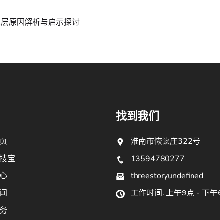
深层原因解析与启示探讨
找到我们
页
淮南市恢读庄322号
技宝
13594780277
心
threestoryundefined
闻
工作时间: 上午9点 - 下午
务