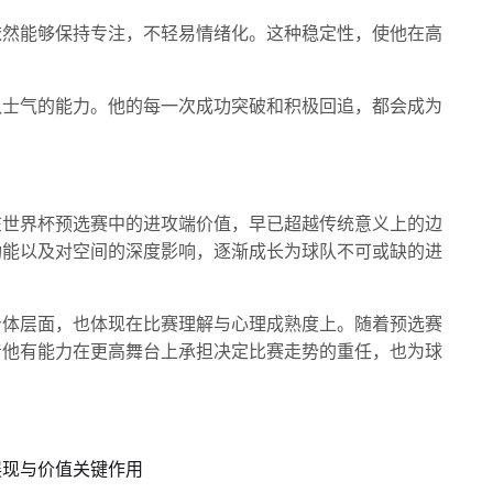
依然能够保持专注，不轻易情绪化。这种稳定性，使他在高
队士气的能力。他的每一次成功突破和积极回追，都会成为
在世界杯预选赛中的进攻端价值，早已超越传统意义上的边
功能以及对空间的深度影响，逐渐成长为球队不可或缺的进
身体层面，也体现在比赛理解与心理成熟度上。随着预选赛
着他有能力在更高舞台上承担决定比赛走势的重任，也为球
展现与价值关键作用