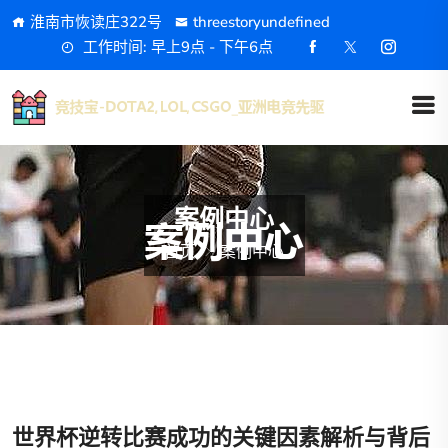
淮南市恢读庄322号
threestoryundefined
工作时间: 早上9点 - 下午6点
案例中心
首页
案例中心
世界杯逆转比赛成功的关键因素解析与背后