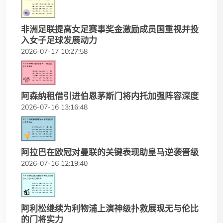
非洲足联提高女足赛事奖金激励成员国重视并投
入女子足球发展动力
2026-07-17 10:27:58
阿森纳租借引进伯恩茅斯门将内托加强阵容深度
2026-07-16 13:16:48
阿拉巴在欧冠对曼联的关键表现助皇马逆袭晋级
2026-07-16 12:19:40
阿利松继续为利物浦上演神级扑救展现无与伦比
的门将实力