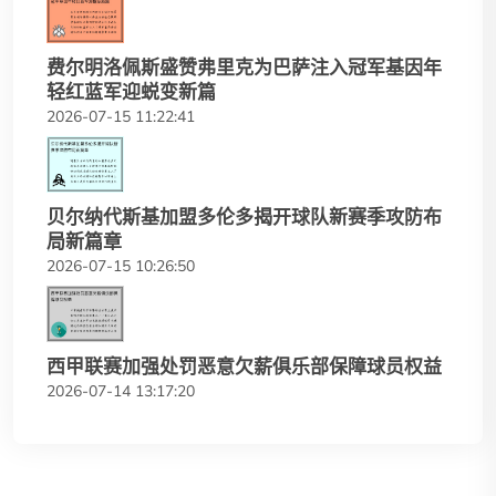
费尔明洛佩斯盛赞弗里克为巴萨注入冠军基因年
轻红蓝军迎蜕变新篇
2026-07-15 11:22:41
贝尔纳代斯基加盟多伦多揭开球队新赛季攻防布
局新篇章
2026-07-15 10:26:50
西甲联赛加强处罚恶意欠薪俱乐部保障球员权益
2026-07-14 13:17:20