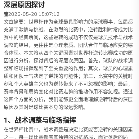
深层原因探讨
2026-05-20 15:07:12
文章摘要：世界杯作为全球最具影响力的足球赛事，每届都
充满了激情与挑战。在激烈的比赛中，逆转胜利时常成为比
赛中的经典瞬间，这些逆转的成功不仅仅是球员技术与战术
调整的结果，更往往是心理素质、团队合作与临场应变的综
合体现。本文将从四个关键因素对世界杯逆转比赛成功的原
因进行分析，探讨背后的深层次原因。首先，球队的战术调
整和临场指挥起到了至关重要的作用；其次，球员的心理素
质和团队士气决定了逆转的可能性；第三，比赛中的关键时
刻和个人英雄主义也为逆转带来了不可忽视的影响；最后，
赛事背景和局势变化对比赛走势的推动作用不容忽视。通过
这四个方面的分析，我们能够更全面地理解逆转背后的深层
原因及其对足球比赛本身的深远影响。
1、战术调整与临场指挥
在世界杯比赛中，战术调整是决定比赛能否逆转的关键因素
之一。每一场比赛都有其独特的对抗格局，面对落后的局