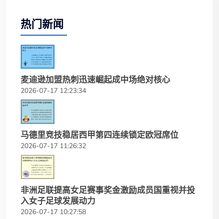
热门新闻
麦迪逊加盟热刺迅速崛起成中场绝对核心
2026-07-17 12:23:34
马德里竞技稳居西甲第四连续锁定欧冠席位
2026-07-17 11:26:32
非洲足联提高女足赛事奖金激励成员国重视并投
入女子足球发展动力
2026-07-17 10:27:58