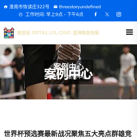
淮南市恢读庄322号
threestoryundefined
工作时间: 早上9点 - 下午6点
案例中心
首页
案例中心
世界杯预选赛最新战况聚焦五大亮点群雄竞