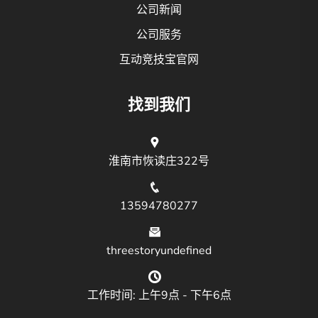
公司新闻
公司服务
互动竞技宝官网
找到我们
淮南市恢读庄322号
13594780277
threestoryundefined
工作时间: 上午9点 - 下午6点