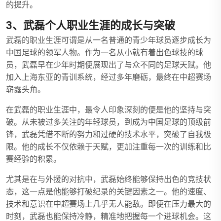
的提升。
3、武磊个人职业生涯的成长与突破
武磊的职业生涯可谓是从一名普通的青少年球员逐步成长为
中国足球的领军人物。作为一名从小就有着出色球技的球
员，武磊早在少年时期便展现出了与众不同的足球天赋。他
加入上海东亚的青训系统，经过多年磨砺，最终在中超赛场
崭露头角。
在武磊的职业生涯中，最令人印象深刻的便是他的坚持与突
破。从未被过多关注的年轻球员，到成为中国足球的顶级前
锋，武磊凭借不断的努力和过硬的技术水平，突破了自我极
限。他的成长不仅依赖于天赋，更加注重每一次的训练和比
赛经验的积累。
尤其是在与外援的对抗中，武磊始终能够保持出色的竞技状
态，这一点是他能够打破纪录的关键因素之一。他的速度、
技术和意识在中超赛场上几乎无人能敌。即便在压力最大的
时刻，武磊也能保持冷静，精准地把握每一个进球机会。这