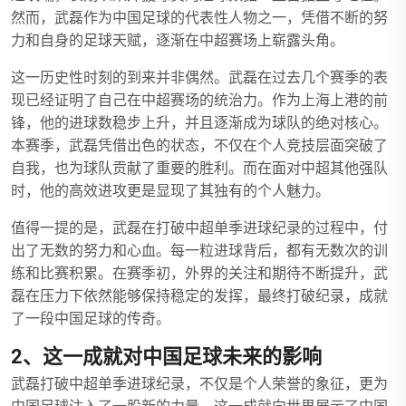
然而，武磊作为中国足球的代表性人物之一，凭借不断的努
力和自身的足球天赋，逐渐在中超赛场上崭露头角。
这一历史性时刻的到来并非偶然。武磊在过去几个赛季的表
现已经证明了自己在中超赛场的统治力。作为上海上港的前
锋，他的进球数稳步上升，并且逐渐成为球队的绝对核心。
本赛季，武磊凭借出色的状态，不仅在个人竞技层面突破了
自我，也为球队贡献了重要的胜利。而在面对中超其他强队
时，他的高效进攻更是显现了其独有的个人魅力。
值得一提的是，武磊在打破中超单季进球纪录的过程中，付
出了无数的努力和心血。每一粒进球背后，都有无数次的训
练和比赛积累。在赛季初，外界的关注和期待不断提升，武
磊在压力下依然能够保持稳定的发挥，最终打破纪录，成就
了一段中国足球的传奇。
2、这一成就对中国足球未来的影响
武磊打破中超单季进球纪录，不仅是个人荣誉的象征，更为