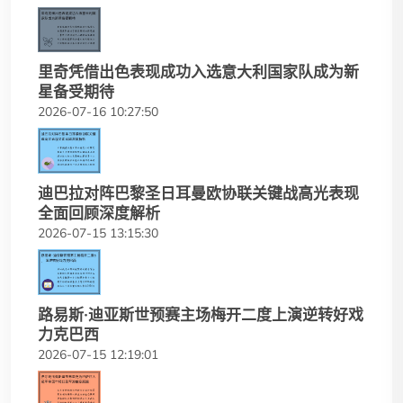
里奇凭借出色表现成功入选意大利国家队成为新
星备受期待
2026-07-16 10:27:50
迪巴拉对阵巴黎圣日耳曼欧协联关键战高光表现
全面回顾深度解析
2026-07-15 13:15:30
路易斯·迪亚斯世预赛主场梅开二度上演逆转好戏
力克巴西
2026-07-15 12:19:01