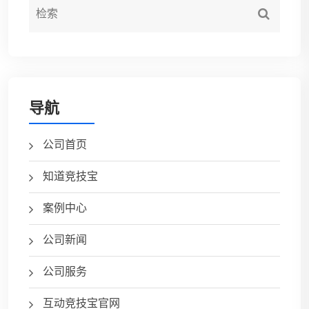
导航
公司首页
知道竞技宝
案例中心
公司新闻
公司服务
互动竞技宝官网