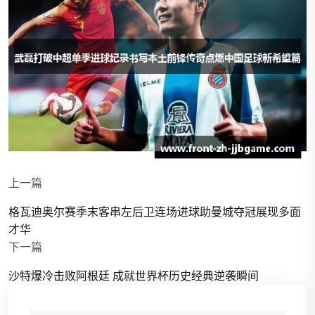
上一篇
格瓦迪奥尔赛季末客串左后卫连场进球助曼城夺冠展现多面
才华
下一篇
沙特爆冷击败阿根廷 成就世界杯历史经典逆袭瞬间