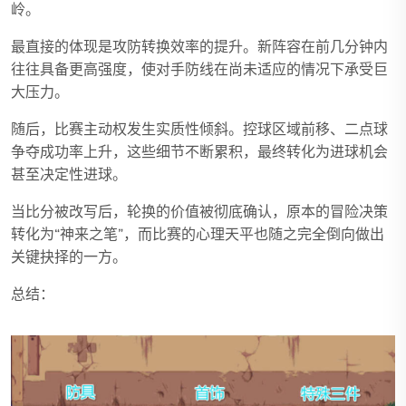
岭。
最直接的体现是攻防转换效率的提升。新阵容在前几分钟内
往往具备更高强度，使对手防线在尚未适应的情况下承受巨
大压力。
随后，比赛主动权发生实质性倾斜。控球区域前移、二点球
争夺成功率上升，这些细节不断累积，最终转化为进球机会
甚至决定性进球。
当比分被改写后，轮换的价值被彻底确认，原本的冒险决策
转化为“神来之笔”，而比赛的心理天平也随之完全倒向做出
关键抉择的一方。
总结：