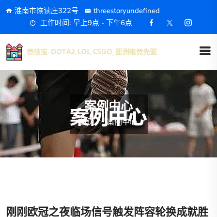
淮南市恢读庄322号
threestoryundefined
工作时间: 早上9点 - 下午6点
案例中心
首页
案例中心
刚刚欧冠之夜临场信号触发阵容轮换成就胜