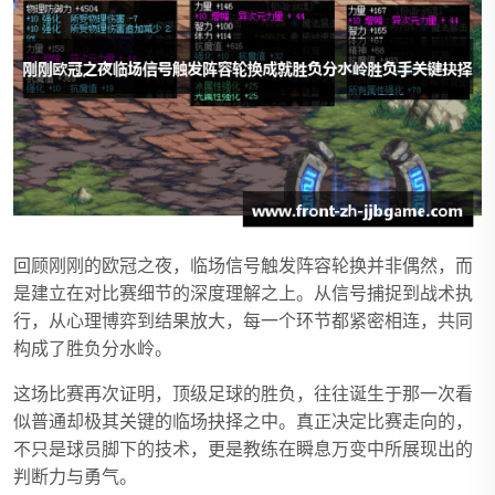
回顾刚刚的欧冠之夜，临场信号触发阵容轮换并非偶然，而
是建立在对比赛细节的深度理解之上。从信号捕捉到战术执
行，从心理博弈到结果放大，每一个环节都紧密相连，共同
构成了胜负分水岭。
这场比赛再次证明，顶级足球的胜负，往往诞生于那一次看
似普通却极其关键的临场抉择之中。真正决定比赛走向的，
不只是球员脚下的技术，更是教练在瞬息万变中所展现出的
判断力与勇气。