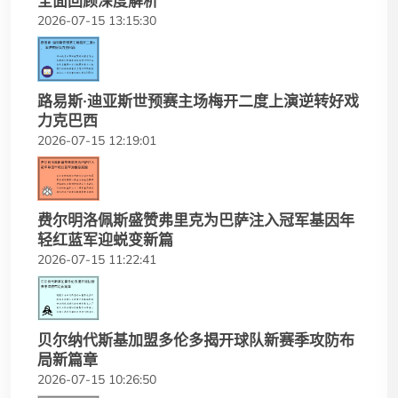
全面回顾深度解析
2026-07-15 13:15:30
路易斯·迪亚斯世预赛主场梅开二度上演逆转好戏
力克巴西
2026-07-15 12:19:01
费尔明洛佩斯盛赞弗里克为巴萨注入冠军基因年
轻红蓝军迎蜕变新篇
2026-07-15 11:22:41
贝尔纳代斯基加盟多伦多揭开球队新赛季攻防布
局新篇章
2026-07-15 10:26:50