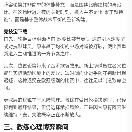
阵容轮换并非简单的体能补充，而是围绕比赛结构的再设
计。在这场欧冠之夜的关键时刻，换人并不是“谁累了就换
谁”，而是基于整体战术平衡的重新构建。
竞技宝下载
首先，轮换目标明确指向“改变比赛节奏”。通过引入速度型
或对抗型球员，原本趋于均衡的中场对峙被打破，使比赛重
新进入主动推进的一方节奏之中。
其次，位置轮换带来了战术欺骗效果。新上场球员在名义位
置与实际活动区域上的差异，短时间内让对手防守判断出现
迟疑，这种迟疑在欧冠级别的比赛中，往往足以制造致命空
间。
更深层的逻辑在于风险管理。教练在做出轮换决定时，已经
预判到最坏结果，但仍选择承担风险，正是因为原有阵容继
续维持下去，失败概率正在不断放大。
三、教练心理博弈瞬间