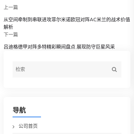
上一篇
从空间牵制到串联进攻菲尔米诺欧冠对阵AC米兰的战术价值
解析
下一篇
吕迪格德甲对阵多特精彩瞬间盘点 展现防守巨星风采
导航
公司首页