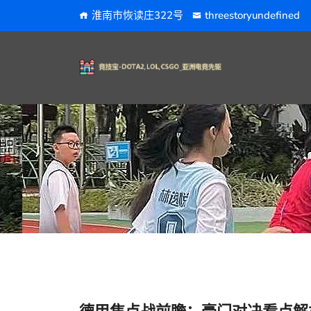
淮南市恢读庄322号
threestoryundefined