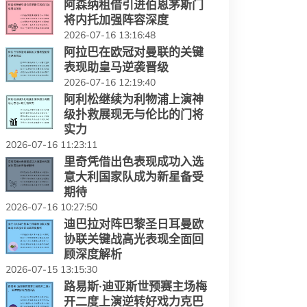
阿森纳租借引进伯恩茅斯门
将内托加强阵容深度
2026-07-16 13:16:48
阿拉巴在欧冠对曼联的关键
表现助皇马逆袭晋级
2026-07-16 12:19:40
阿利松继续为利物浦上演神
级扑救展现无与伦比的门将
实力
2026-07-16 11:23:11
里奇凭借出色表现成功入选
意大利国家队成为新星备受
期待
2026-07-16 10:27:50
迪巴拉对阵巴黎圣日耳曼欧
协联关键战高光表现全面回
顾深度解析
2026-07-15 13:15:30
路易斯·迪亚斯世预赛主场梅
开二度上演逆转好戏力克巴