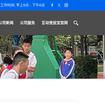
工作时间: 早上9点 - 下午6点
公司新闻
公司服务
互动竞技宝官网