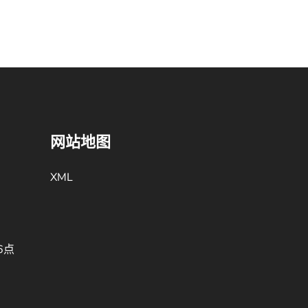
网站地图
XML
6点