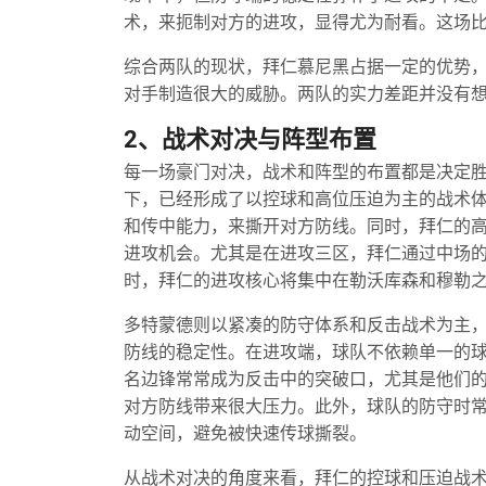
术，来扼制对方的进攻，显得尤为耐看。这场
综合两队的现状，拜仁慕尼黑占据一定的优势
对手制造很大的威胁。两队的实力差距并没有
2、战术对决与阵型布置
每一场豪门对决，战术和阵型的布置都是决定胜
下，已经形成了以控球和高位压迫为主的战术体系
和传中能力，来撕开对方防线。同时，拜仁的
进攻机会。尤其是在进攻三区，拜仁通过中场
时，拜仁的进攻核心将集中在勒沃库森和穆勒
多特蒙德则以紧凑的防守体系和反击战术为主，
防线的稳定性。在进攻端，球队不依赖单一的
名边锋常常成为反击中的突破口，尤其是他们的
对方防线带来很大压力。此外，球队的防守时
动空间，避免被快速传球撕裂。
从战术对决的角度来看，拜仁的控球和压迫战