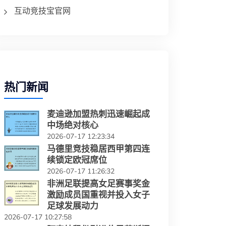
互动竞技宝官网
热门新闻
麦迪逊加盟热刺迅速崛起成
中场绝对核心
2026-07-17 12:23:34
马德里竞技稳居西甲第四连
续锁定欧冠席位
2026-07-17 11:26:32
非洲足联提高女足赛事奖金
激励成员国重视并投入女子
足球发展动力
2026-07-17 10:27:58