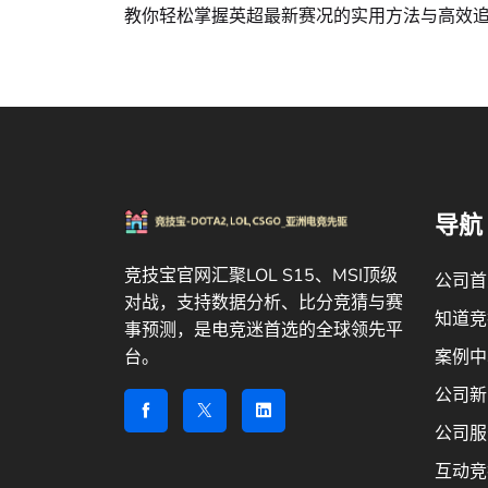
教你轻松掌握英超最新赛况的实用方法与高效
导航
竞技宝官网汇聚LOL S15、MSI顶级
公司首
对战，支持数据分析、比分竞猜与赛
知道竞
事预测，是电竞迷首选的全球领先平
台。
案例中
公司新
公司服
互动竞