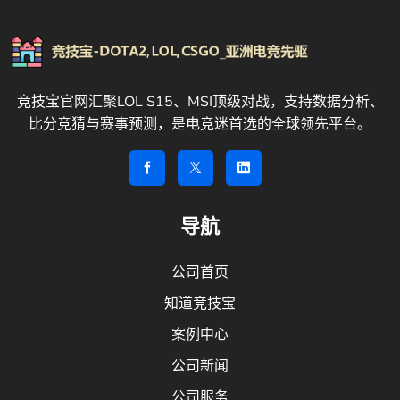
竞技宝官网汇聚LOL S15、MSI顶级对战，支持数据分析、
比分竞猜与赛事预测，是电竞迷首选的全球领先平台。
导航
公司首页
知道竞技宝
案例中心
公司新闻
公司服务