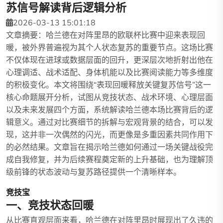
苏信号解读背后逻辑分析
2026-03-13 15:01:18
文章摘要：哈兰德在对阵里昂的欧联杯比赛中迎来表现回
暖，被外界普遍视为其个人状态复苏的重要节点。这场比赛
不仅体现在进球或数据层面的回升，更深层次地折射出他在
心理调适、战术适配、身体机能以及比赛阅读能力等多维度
的积极变化。本文将围绕“表现回暖释放关键复苏信号”这一
核心命题展开分析，试图从竞技状态、战术环境、心理层面
以及未来发展四个方面，系统解读哈兰德本场比赛背后的逻
辑意义。通过对比赛细节的拆解与宏观背景的结合，可以发
现，这并非一次偶然的闪光，而更像是多重因素共同作用下
的必然结果。文章旨在揭示哈兰德如何通过一场关键战役完
成自我修复，并为后续赛程奠定新的上升基础，也为理解顶
级前锋的状态波动与复苏路径提供一个清晰样本。
竞技宝
一、竞技状态回暖
从比赛直观层面来看，哈兰德在对阵里昂时展现出了久违的