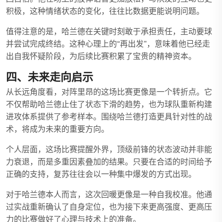
积极，这种情绪状态的变化，往往比数据更能说明问题。
值得注意的是，哈兰德在关键时刻敢于承担责任，主动要球
并尝试完成终结。这种心理上的“再出发”，意味着他已经走
出自我怀疑阶段，为后续比赛积累了宝贵的精神资本。
四、未来走向启示
从长远角度看，对阵里昂的这场比赛更像是一个转折点。它
不仅帮助哈兰德止住了状态下滑的趋势，也为球队重新构建
进攻体系提供了参考样本。围绕哈兰德打造更具针对性的战
术，将成为未来的重要方向。
个人层面，这场比赛提醒外界，顶级前锋的状态波动并非能
力衰退，而是多重因素叠加的结果。只要在合适的时间给予
正确的支持，复苏往往会以一种集中爆发的方式出现。
对于哈兰德本人而言，这次回暖更像是一种自我校准。他通
过实战重新确认了自身定位，也为接下来更高强度、更高压
力的比赛做好了心理与技术上的准备。