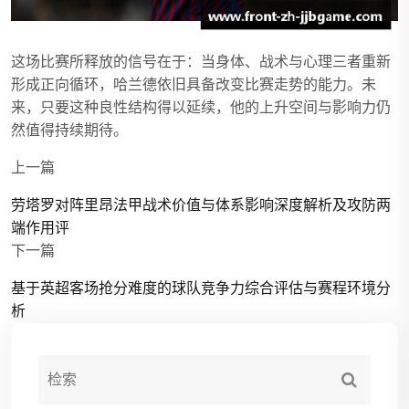
这场比赛所释放的信号在于：当身体、战术与心理三者重新
形成正向循环，哈兰德依旧具备改变比赛走势的能力。未
来，只要这种良性结构得以延续，他的上升空间与影响力仍
然值得持续期待。
上一篇
劳塔罗对阵里昂法甲战术价值与体系影响深度解析及攻防两
端作用评
下一篇
基于英超客场抢分难度的球队竞争力综合评估与赛程环境分
析