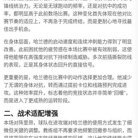
锋线统治力。无论是无球跑动的频率，还是对抗中的成功
率，都明显高于此前数场比赛。这种变化首先体现在他对比
赛节奏的适应上，不再急于完成终结，而是更耐心地寻找最
佳出手机会。
在身体层面，哈兰德的启动速度和连续冲刺能力得到了明显
改善。此前困扰他的疲劳感在本场比赛中被有效削弱，这使
得他能够在高强度对抗下持续制造威胁。多次前插撕裂防线
的表现，正是其身体状态回升的直接信号。
更重要的是，哈兰德在比赛中的动作选择更加合理。他减少
了无谓的身体对抗，转而通过提前卡位和线路预判完成进
攻。这种效率提升，标志着他的竞技状态并非简单“回暖”，
而是进入了更成熟的运转阶段。
二、战术适配增强
本场对阵里昂，球队在进攻端对哈兰德的使用方式发生了细
微但关键的调整。教练组不再要求他频繁回撤参与组织，而