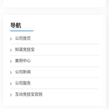
导航
公司首页
知道竞技宝
案例中心
公司新闻
公司服务
互动竞技宝官网