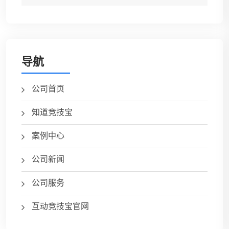
导航
公司首页
知道竞技宝
案例中心
公司新闻
公司服务
互动竞技宝官网