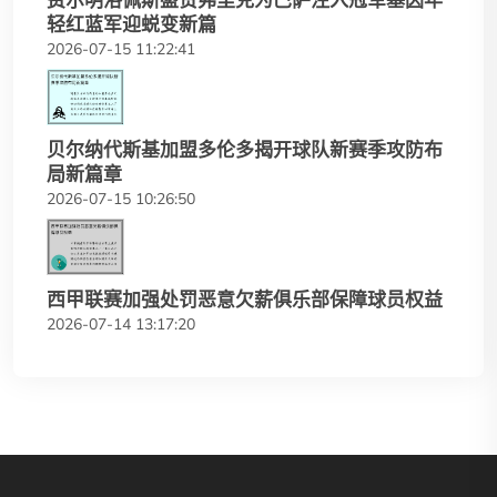
费尔明洛佩斯盛赞弗里克为巴萨注入冠军基因年
轻红蓝军迎蜕变新篇
2026-07-15 11:22:41
贝尔纳代斯基加盟多伦多揭开球队新赛季攻防布
局新篇章
2026-07-15 10:26:50
西甲联赛加强处罚恶意欠薪俱乐部保障球员权益
2026-07-14 13:17:20