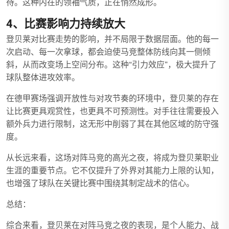
待。这种内在的领袖气质，正在悄然成形。
4、比赛影响力持续放大
登贝莱对比赛走势的影响，并不局限于数据层面。他的每一
次启动、每一次拿球，都会迫使马竞整体防线向其一侧倾
斜，从而改变场上空间分布。这种“引力效应”，极大提升了
球队整体进攻效率。
在德甲赛场强调开放性与对攻节奏的环境中，登贝莱的存在
让比赛更具观赏性，也更具不可预测性。对手往往需要投入
额外兵力进行限制，这无形中削弱了其在其他区域的防守强
度。
从长远来看，这场对阵马竞的高光之夜，将成为登贝莱职业
生涯的重要节点。它不仅提升了外界对其能力上限的认知，
也增强了球队在关键比赛中围绕其制定战术的信心。
总结：
综合来看，登贝莱在对阵马竞之夜的表现，是个人能力、战