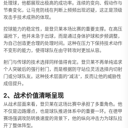
处理球，他都展现出极高的成功率。连续的变向、假动作与
节奏变化，让马竞防线在判断上频频出现迟疑，这正是顶级
攻击手技术成熟的体现。
控球能力的稳定性，是登贝莱本场比赛的重要支撑。在高压
逼抢下，他并未急于出球，而是通过身体护球和步频调整，
为自己创造更合理的处理时间。这种在压力下保持技术动作
不变形的能力，使得球队在由守转攻时更加从容。
射门与传球的技术选择同样值得肯定。登贝莱不再单纯追求
个人突破后的强行射门，而是根据防守站位灵活选择内切射
门或分球队友。这种技术层面的“减法”，反而让他的威胁性
成倍提升。
2、战术价值清晰呈现
从战术层面来看，登贝莱在这场比赛中承担了多重角色。他
不仅是边路爆点，也是球队推进体系中的重要一环。在德甲
赛场强调攻防转换速度的背景下，他的纵向冲击力为球队拉
开了整体阵型。