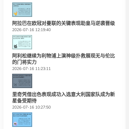
阿拉巴在欧冠对曼联的关键表现助皇马逆袭晋级
2026-07-16 12:19:40
阿利松继续为利物浦上演神级扑救展现无与伦比
的门将实力
2026-07-16 11:23:11
里奇凭借出色表现成功入选意大利国家队成为新
星备受期待
2026-07-16 10:27:50