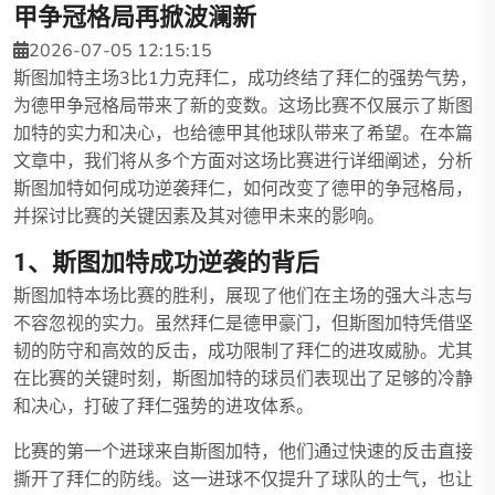
甲争冠格局再掀波澜新
2026-07-05 12:15:15
斯图加特主场3比1力克拜仁，成功终结了拜仁的强势气势，
为德甲争冠格局带来了新的变数。这场比赛不仅展示了斯图
加特的实力和决心，也给德甲其他球队带来了希望。在本篇
文章中，我们将从多个方面对这场比赛进行详细阐述，分析
斯图加特如何成功逆袭拜仁，如何改变了德甲的争冠格局，
并探讨比赛的关键因素及其对德甲未来的影响。
1、斯图加特成功逆袭的背后
斯图加特本场比赛的胜利，展现了他们在主场的强大斗志与
不容忽视的实力。虽然拜仁是德甲豪门，但斯图加特凭借坚
韧的防守和高效的反击，成功限制了拜仁的进攻威胁。尤其
在比赛的关键时刻，斯图加特的球员们表现出了足够的冷静
和决心，打破了拜仁强势的进攻体系。
比赛的第一个进球来自斯图加特，他们通过快速的反击直接
撕开了拜仁的防线。这一进球不仅提升了球队的士气，也让