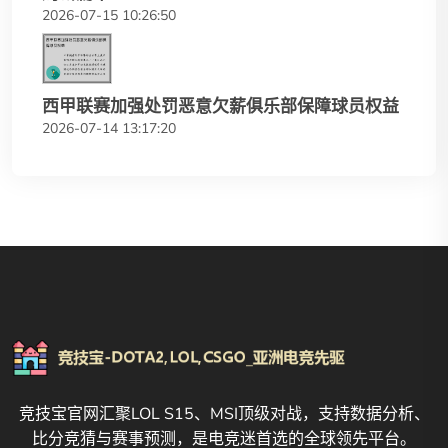
2026-07-15 10:26:50
西甲联赛加强处罚恶意欠薪俱乐部保障球员权益
2026-07-14 13:17:20
竞技宝官网汇聚LOL S15、MSI顶级对战，支持数据分析、
比分竞猜与赛事预测，是电竞迷首选的全球领先平台。