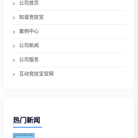
公司首页
知道竞技宝
案例中心
公司新闻
公司服务
互动竞技宝官网
热门新闻