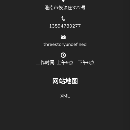
淮南市恢读庄322号
13594780277
threestoryundefined
工作时间: 上午9点 - 下午6点
网站地图
XML