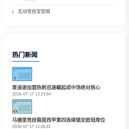
互动竞技宝官网
热门新闻
麦迪逊加盟热刺迅速崛起成中场绝对核心
2026-07-17 12:23:34
马德里竞技稳居西甲第四连续锁定欧冠席位
2026-07-17 11:26:32