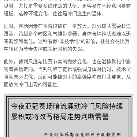
见肘，尤其是需要多线作战的队伍，更容易在不经意间暴露
短板。这种环境变化，往往是冷门滋生的温床。
同时，客场因素在本阶段被进一步放大。部分球队需要长途
跋涉，跨越多个时区和气候带参赛，身体与精神状态难以迅
速调整到最佳。这种看似“非技术性”的影响，往往会在比赛
中转化为节奏失控或关键时刻的失误。
此外，裁判尺度与比赛节奏的微妙变化，也在潜移默化中影
响着赛场走向。当判罚趋于宽松或强调身体对抗时，技术型
强队未必占优，反而可能被对手的高强度冲击打乱部署，从
而放大冷门出现的可能性。