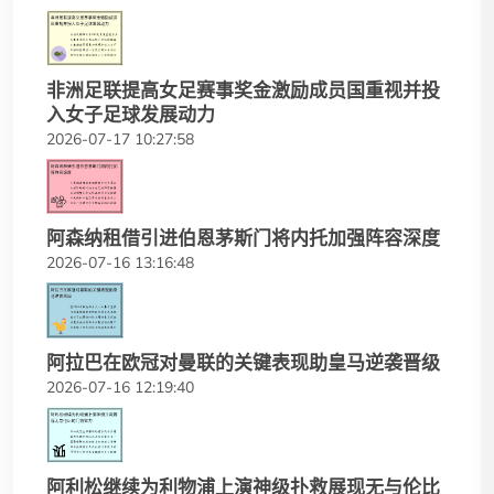
非洲足联提高女足赛事奖金激励成员国重视并投
入女子足球发展动力
2026-07-17 10:27:58
阿森纳租借引进伯恩茅斯门将内托加强阵容深度
2026-07-16 13:16:48
阿拉巴在欧冠对曼联的关键表现助皇马逆袭晋级
2026-07-16 12:19:40
阿利松继续为利物浦上演神级扑救展现无与伦比