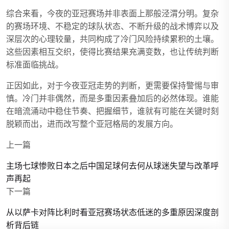
综合来看，今夜的亚冠赛场并非表面上那般泾渭分明。复杂
的赛场环境、不稳定的球队状态、不断升级的战术博弈以及
深层次的心理较量，共同构成了冷门风险持续累积的土壤。
这些因素相互交织，使得比赛结果充满变数，也让传统判断
标准面临挑战。
正因如此，对于今夜亚冠走势的判断，更需要保持警惕与审
慎。冷门并非偶然，而是多重因素叠加后的必然体现。谁能
在暗流涌动中稳住节奏、把握细节，谁就有可能在关键时刻
脱颖而出，进而改写整个亚冠格局的发展方向。
上一篇
主场七球惨败日本之后中国足球何去何从球迷失望与改革呼
声再起
下一篇
从以萨卡对阵比利时看亚冠赛场状态低迷的多重原因深度剖
析背后链