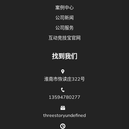
案例中心
公司新闻
公司服务
互动竞技宝官网
找到我们
淮南市恢读庄322号
13594780277
threestoryundefined