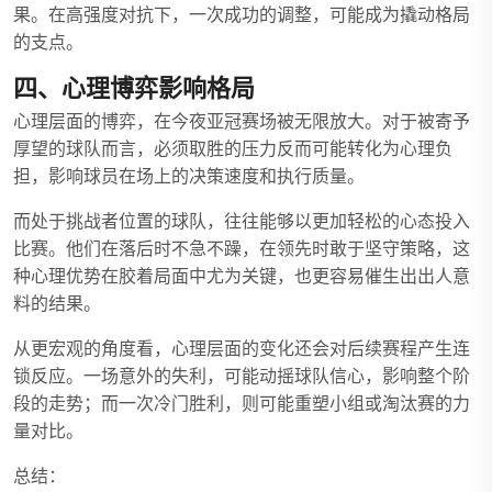
果。在高强度对抗下，一次成功的调整，可能成为撬动格局
的支点。
四、心理博弈影响格局
心理层面的博弈，在今夜亚冠赛场被无限放大。对于被寄予
厚望的球队而言，必须取胜的压力反而可能转化为心理负
担，影响球员在场上的决策速度和执行质量。
而处于挑战者位置的球队，往往能够以更加轻松的心态投入
比赛。他们在落后时不急不躁，在领先时敢于坚守策略，这
种心理优势在胶着局面中尤为关键，也更容易催生出出人意
料的结果。
从更宏观的角度看，心理层面的变化还会对后续赛程产生连
锁反应。一场意外的失利，可能动摇球队信心，影响整个阶
段的走势；而一次冷门胜利，则可能重塑小组或淘汰赛的力
量对比。
总结：