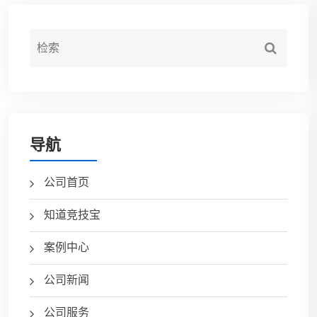
导航
公司首页
知道竞技宝
案例中心
公司新闻
公司服务