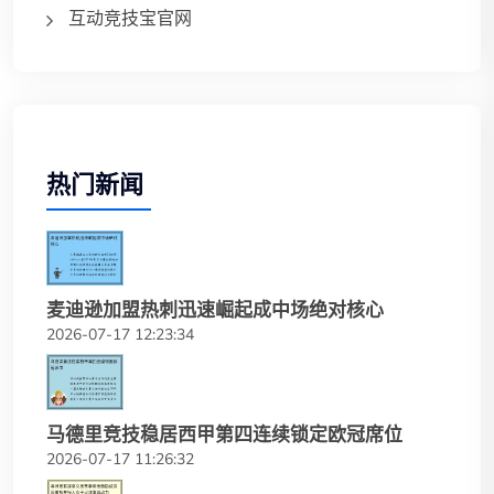
互动竞技宝官网
热门新闻
麦迪逊加盟热刺迅速崛起成中场绝对核心
2026-07-17 12:23:34
马德里竞技稳居西甲第四连续锁定欧冠席位
2026-07-17 11:26:32