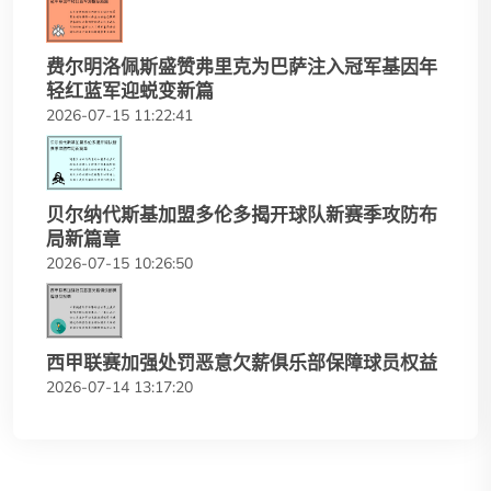
费尔明洛佩斯盛赞弗里克为巴萨注入冠军基因年
轻红蓝军迎蜕变新篇
2026-07-15 11:22:41
贝尔纳代斯基加盟多伦多揭开球队新赛季攻防布
局新篇章
2026-07-15 10:26:50
西甲联赛加强处罚恶意欠薪俱乐部保障球员权益
2026-07-14 13:17:20