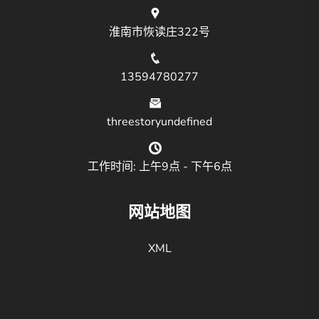
淮南市恢读庄322号
13594780277
threestoryundefined
工作时间: 上午9点 - 下午6点
网站地图
XML