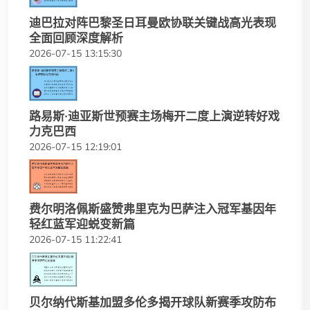
迪巴拉对阵巴黎圣日耳曼欧协联关键战高光表现
全面回顾深度解析
2026-07-15 13:15:30
路易斯·迪亚斯世预赛主场梅开二度上演逆转好戏
力克巴西
2026-07-15 12:19:01
费尔明洛佩斯盛赞弗里克为巴萨注入冠军基因年
轻红蓝军迎蜕变新篇
2026-07-15 11:22:41
贝尔纳代斯基加盟多伦多揭开球队新赛季攻防布