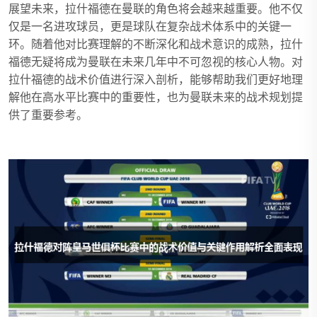
展望未来，拉什福德在曼联的角色将会越来越重要。他不仅
仅是一名进攻球员，更是球队在复杂战术体系中的关键一
环。随着他对比赛理解的不断深化和战术意识的成熟，拉什
福德无疑将成为曼联在未来几年中不可忽视的核心人物。对
拉什福德的战术价值进行深入剖析，能够帮助我们更好地理
解他在高水平比赛中的重要性，也为曼联未来的战术规划提
供了重要参考。