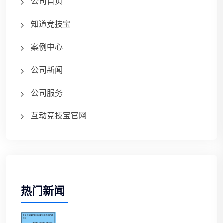
公司首页
知道竞技宝
案例中心
公司新闻
公司服务
互动竞技宝官网
热门新闻