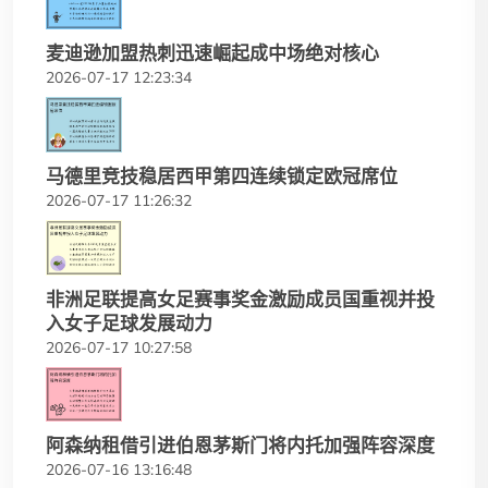
麦迪逊加盟热刺迅速崛起成中场绝对核心
2026-07-17 12:23:34
马德里竞技稳居西甲第四连续锁定欧冠席位
2026-07-17 11:26:32
非洲足联提高女足赛事奖金激励成员国重视并投
入女子足球发展动力
2026-07-17 10:27:58
阿森纳租借引进伯恩茅斯门将内托加强阵容深度
2026-07-16 13:16:48