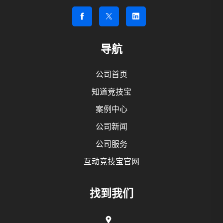
导航
公司首页
知道竞技宝
案例中心
公司新闻
公司服务
互动竞技宝官网
找到我们