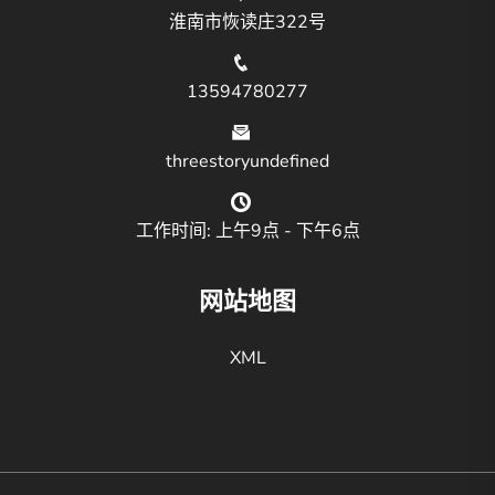
淮南市恢读庄322号
13594780277
threestoryundefined
工作时间: 上午9点 - 下午6点
网站地图
XML