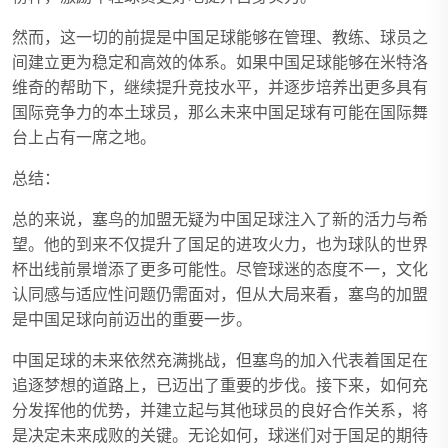
然而，这一切的前提是中国足球能够在管理、教练、球员之
间建立更为稳定和高效的体系。如果中国足球能够在米特洛
维奇的帮助下，继续提升竞技水平，并逐步培养出更多具有
国际竞争力的本土球员，那么未来中国足球有可能在国际舞
台上占有一席之地。
总结：
总的来说，塞鸟的加盟无疑为中国足球注入了新的活力与希
望。他的到来不仅提升了国足的进攻火力，也为球队的世界
杯出线前景增添了更多可能性。尽管球迷的态度不一，文化
认同感与适应性问题仍需面对，但从大局来看，塞鸟的加盟
是中国足球向前迈出的重要一步。
中国足球的未来依然充满挑战，但塞鸟的加入代表着国足在
追逐梦想的道路上，已迈出了重要的步伐。接下来，如何充
分发挥他的优势，并建立起与其他球员的良好合作关系，将
是决定未来成败的关键。无论如何，球迷们对于国足的期待