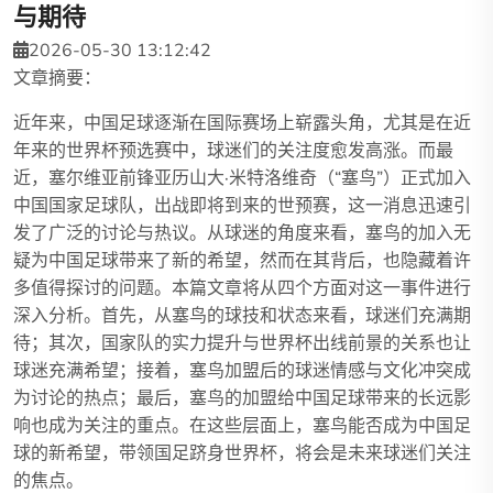
与期待
2026-05-30 13:12:42
文章摘要：
近年来，中国足球逐渐在国际赛场上崭露头角，尤其是在近
年来的世界杯预选赛中，球迷们的关注度愈发高涨。而最
近，塞尔维亚前锋亚历山大·米特洛维奇（“塞鸟”）正式加入
中国国家足球队，出战即将到来的世预赛，这一消息迅速引
发了广泛的讨论与热议。从球迷的角度来看，塞鸟的加入无
疑为中国足球带来了新的希望，然而在其背后，也隐藏着许
多值得探讨的问题。本篇文章将从四个方面对这一事件进行
深入分析。首先，从塞鸟的球技和状态来看，球迷们充满期
待；其次，国家队的实力提升与世界杯出线前景的关系也让
球迷充满希望；接着，塞鸟加盟后的球迷情感与文化冲突成
为讨论的热点；最后，塞鸟的加盟给中国足球带来的长远影
响也成为关注的重点。在这些层面上，塞鸟能否成为中国足
球的新希望，带领国足跻身世界杯，将会是未来球迷们关注
的焦点。