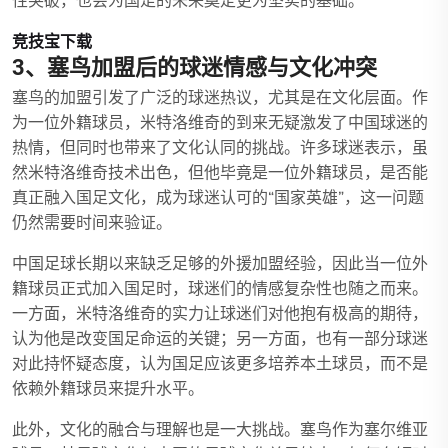
性突破，也会为国足的未来奠定更为坚实的基础。
竞技宝下载
3、塞鸟加盟后的球迷情感与文化冲突
塞鸟的加盟引发了广泛的球迷热议，尤其是在文化层面。作
为一位外籍球员，米特洛维奇的到来无疑激发了中国球迷的
热情，但同时也带来了文化认同的挑战。许多球迷表示，虽
然米特洛维奇技术出色，但他毕竟是一位外籍球员，是否能
真正融入国足文化，成为球迷认可的“国家英雄”，这一问题
仍然需要时间来验证。
中国足球长期以来缺乏足够的外援加盟经验，因此当一位外
籍球员正式加入国足时，球迷们的情感复杂性也随之而来。
一方面，米特洛维奇的实力让球迷们对他抱有极高的期待，
认为他是改变国足命运的关键；另一方面，也有一部分球迷
对此持怀疑态度，认为国足应该更多培养本土球员，而不是
依赖外籍球员来提升水平。
此外，文化的融合与理解也是一大挑战。塞鸟作为塞尔维亚