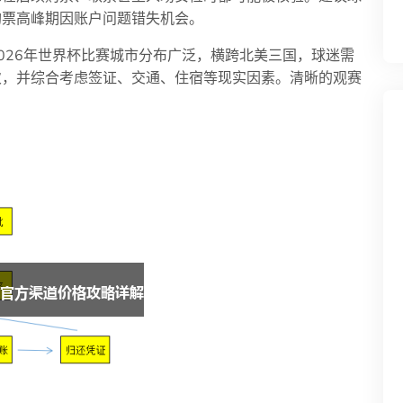
购票高峰期因账户问题错失机会。
026年世界杯比赛城市分布广泛，横跨北美三国，球迷需
次，并综合考虑签证、交通、住宿等现实因素。清晰的观赛