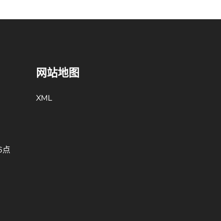
网站地图
XML
6点