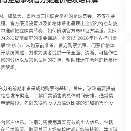
南与注意事项官方渠道价格攻略详解
美国、加拿大、墨西哥三国联合举办的足球盛会，不仅在赛
流程、官方渠道设置以及价格体系也呈现出全新的特点与挑
点中准确把握购票节奏，如何辨别官方与非官方渠道，如何
为必须提前研究的重要课题。本文以“2026年世界杯门票
解”为核心，从购票前准备、官方购票流程、门票价格体
展开系统阐述，力求为读者提供一份全面、清晰、可操作性
结构的分析以及常见误区的提醒，帮助球迷在激烈的抢票环
观赛梦想。
，充分的前期准备是成功购票的基础。首先，球迷需要提前
官方信息发布渠道，了解门票销售的总体时间安排。通常情
签申请阶段、先到先得阶段以及临近比赛的追加销售阶段，
票平台账户信息。注册时需使用真实有效的个人信息，包括
息在后续购票、取票甚至入场安检时都可能被核验。建议球