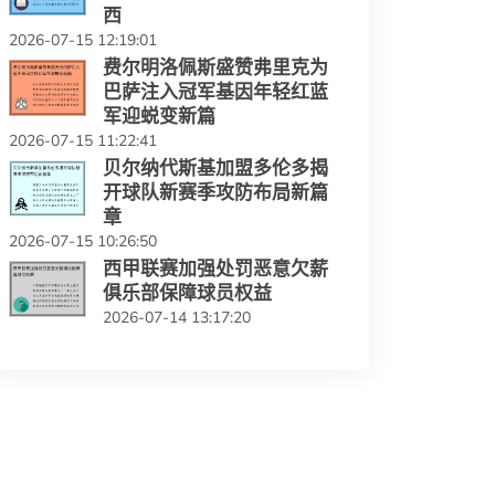
西
2026-07-15 12:19:01
费尔明洛佩斯盛赞弗里克为
巴萨注入冠军基因年轻红蓝
军迎蜕变新篇
2026-07-15 11:22:41
贝尔纳代斯基加盟多伦多揭
开球队新赛季攻防布局新篇
章
2026-07-15 10:26:50
西甲联赛加强处罚恶意欠薪
俱乐部保障球员权益
2026-07-14 13:17:20