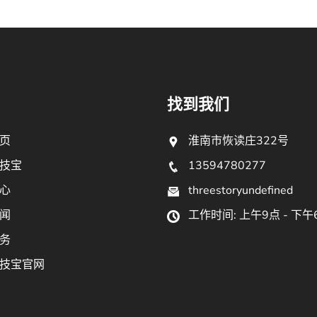
找到我们
页
淮南市恢读庄322号
技宝
13594780277
心
threestoryundefined
闻
工作时间: 上午9点 - 下午
务
技宝官网