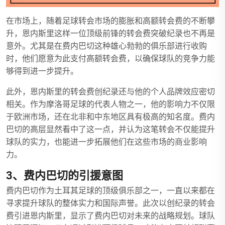
在市场上，随着足球转会市场的膨胀和高额转会费的不断攀
升，恩内斯里这样一位顶级前锋的转会费突破纪录也不再是
意外。尤其是在费内巴切这种雄心勃勃的俱乐部进行收购
时，他们愿意为此支付高额转会费，以确保球队的竞争力能
够得到进一步提升。
此外，恩内斯里的转会费创纪录还与他的个人品牌效应密切
相关。作为摩洛哥足球的代表人物之一，他的影响力不仅限
于欧洲市场，还在北非和中东地区具有极高的知名度。费内
巴切的高层显然看中了这一点，并认为这笔转会不仅能提升
球队的实力，也能进一步拓展他们在这些市场的商业影响
力。
3、费内巴切的引援意图
费内巴切作为土耳其足球的顶级俱乐部之一，一直以来都在
寻求提升球队的整体实力和国际声誉。此次以创纪录的转会
费引进恩内斯里，显示了费内巴切对未来的战略规划。球队