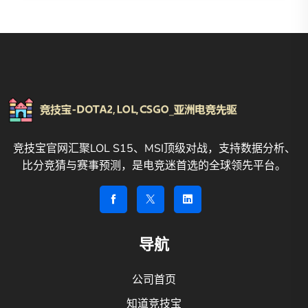
竞技宝官网汇聚LOL S15、MSI顶级对战，支持数据分析、
比分竞猜与赛事预测，是电竞迷首选的全球领先平台。
导航
公司首页
知道竞技宝