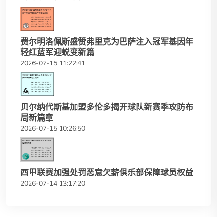
费尔明洛佩斯盛赞弗里克为巴萨注入冠军基因年
轻红蓝军迎蜕变新篇
2026-07-15 11:22:41
贝尔纳代斯基加盟多伦多揭开球队新赛季攻防布
局新篇章
2026-07-15 10:26:50
西甲联赛加强处罚恶意欠薪俱乐部保障球员权益
2026-07-14 13:17:20