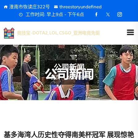
淮南市恢读庄322号
threestoryundefined
工作时间: 早上9点 - 下午6点
公司新闻
首页
公司新闻
基多海湾人历史性夺得南美杯冠军 展现惊艳