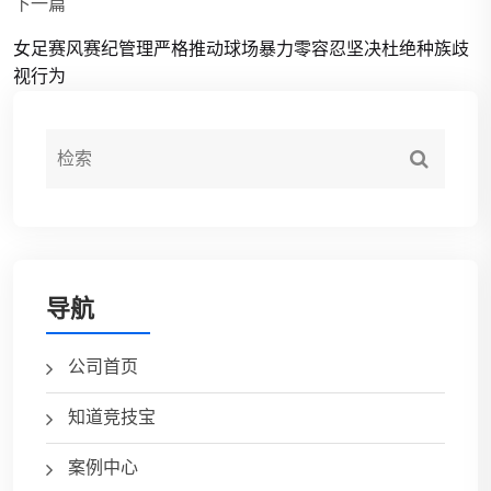
下一篇
女足赛风赛纪管理严格推动球场暴力零容忍坚决杜绝种族歧
视行为
导航
公司首页
知道竞技宝
案例中心