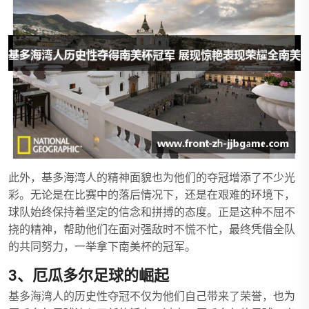
此外，基多海湾人的精神面貌也为他们的夺冠增添了不少光
彩。无论是在比赛中的落后情况下，还是在艰难的环境下，
球队始终保持着坚定的信念和拼搏的态度。正是这种不屈不
挠的精神，帮助他们在面对强敌时不慌不忙，最终凭借全队
的共同努力，一举拿下南美杯的冠军。
3、厄瓜多尔足球的崛起
基多海湾人的历史性夺冠不仅为他们自己带来了荣誉，也为