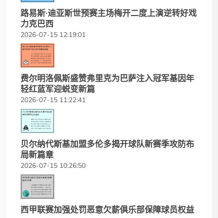
路易斯·迪亚斯世预赛主场梅开二度上演逆转好戏
力克巴西
2026-07-15 12:19:01
费尔明洛佩斯盛赞弗里克为巴萨注入冠军基因年
轻红蓝军迎蜕变新篇
2026-07-15 11:22:41
贝尔纳代斯基加盟多伦多揭开球队新赛季攻防布
局新篇章
2026-07-15 10:26:50
西甲联赛加强处罚恶意欠薪俱乐部保障球员权益