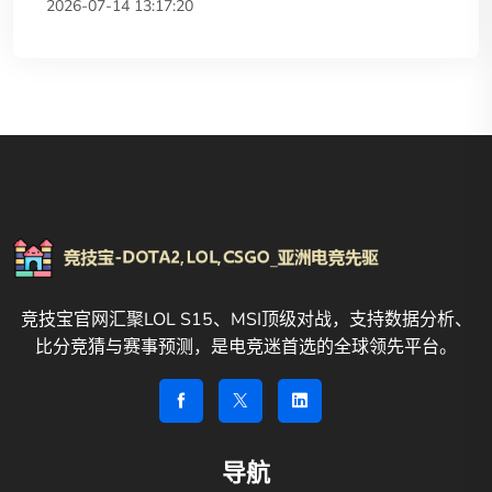
2026-07-14 13:17:20
竞技宝官网汇聚LOL S15、MSI顶级对战，支持数据分析、
比分竞猜与赛事预测，是电竞迷首选的全球领先平台。
导航