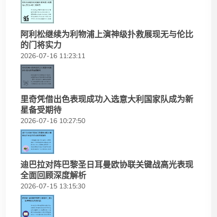
阿利松继续为利物浦上演神级扑救展现无与伦比
的门将实力
2026-07-16 11:23:11
里奇凭借出色表现成功入选意大利国家队成为新
星备受期待
2026-07-16 10:27:50
迪巴拉对阵巴黎圣日耳曼欧协联关键战高光表现
全面回顾深度解析
2026-07-15 13:15:30