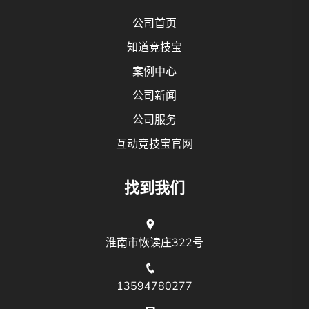
公司首页
知道竞技宝
案例中心
公司新闻
公司服务
互动竞技宝官网
找到我们
淮南市恢读庄322号
13594780277