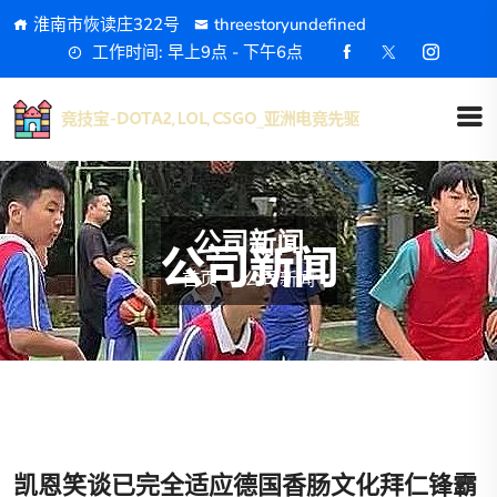
淮南市恢读庄322号
threestoryundefined
工作时间: 早上9点 - 下午6点
公司新闻
首页
公司新闻
凯恩笑谈已完全适应德国香肠文化拜仁锋霸