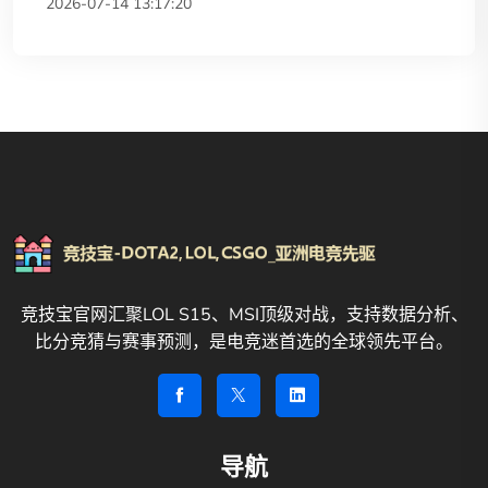
2026-07-14 13:17:20
竞技宝官网汇聚LOL S15、MSI顶级对战，支持数据分析、
比分竞猜与赛事预测，是电竞迷首选的全球领先平台。
导航