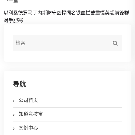
下一篇
以利桑德罗马丁内斯防守凶悍闻名铁血拦截震慑英超前锋群
对手胆寒
导航
公司首页
知道竞技宝
案例中心