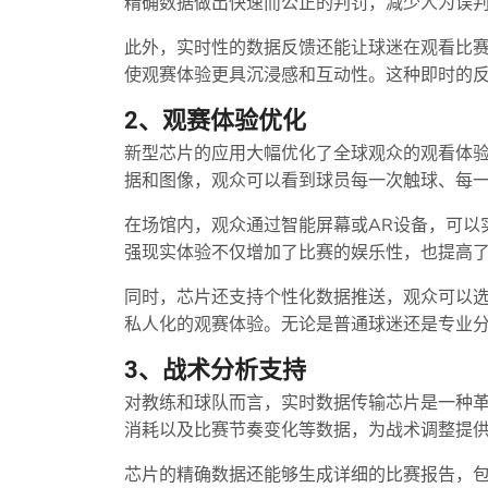
精确数据做出快速而公正的判罚，减少人为误
此外，实时性的数据反馈还能让球迷在观看比
使观赛体验更具沉浸感和互动性。这种即时的
2、观赛体验优化
新型芯片的应用大幅优化了全球观众的观看体
据和图像，观众可以看到球员每一次触球、每
在场馆内，观众通过智能屏幕或AR设备，可以
强现实体验不仅增加了比赛的娱乐性，也提高
同时，芯片还支持个性化数据推送，观众可以
私人化的观赛体验。无论是普通球迷还是专业
3、战术分析支持
对教练和球队而言，实时数据传输芯片是一种
消耗以及比赛节奏变化等数据，为战术调整提
芯片的精确数据还能够生成详细的比赛报告，