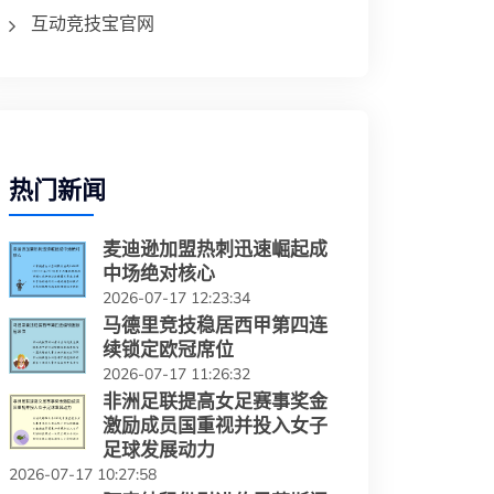
互动竞技宝官网
热门新闻
麦迪逊加盟热刺迅速崛起成
中场绝对核心
2026-07-17 12:23:34
马德里竞技稳居西甲第四连
续锁定欧冠席位
2026-07-17 11:26:32
非洲足联提高女足赛事奖金
激励成员国重视并投入女子
足球发展动力
2026-07-17 10:27:58