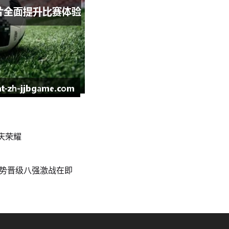
庆荣耀
强势晋级八强激战在即