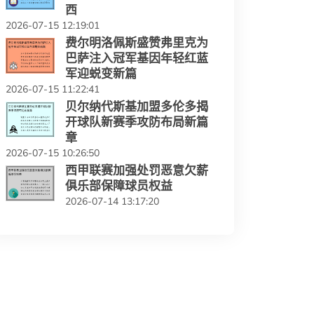
西
2026-07-15 12:19:01
费尔明洛佩斯盛赞弗里克为
巴萨注入冠军基因年轻红蓝
军迎蜕变新篇
2026-07-15 11:22:41
贝尔纳代斯基加盟多伦多揭
开球队新赛季攻防布局新篇
章
2026-07-15 10:26:50
西甲联赛加强处罚恶意欠薪
俱乐部保障球员权益
2026-07-14 13:17:20