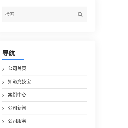
导航
公司首页
知道竞技宝
案例中心
公司新闻
公司服务