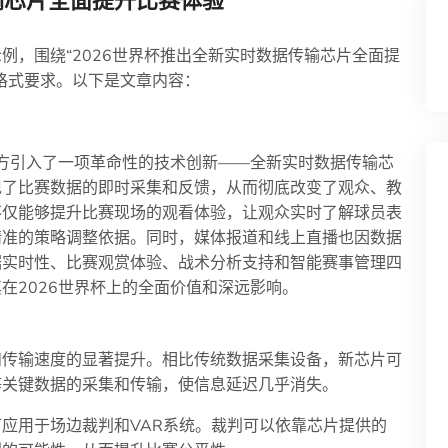
输芯片全面提升比赛体验
例，围绕“2026世界杯推出全新实时数据传输芯片全面提
格式要求。以下是文章内容：
办方引入了一项革命性的技术创新——全新实时数据传输芯
现了比赛数据的即时采集和反馈，从而彻底改变了观众、教
不仅能够提升比赛现场的观看体验，让观众实时了解球员表
精准的策略调整依据。同时，媒体报道和线上直播也因数据
据实时性、比赛观赏体验、战术分析支持和智能赛事管理四
在2026世界杯上的全面价值和深远影响。
和传输速度的显著提升。相比传统数据采集设备，新芯片可
等关键数据的采集和传输，使信息延迟几乎消失。
应用于场边裁判和VAR系统。裁判可以依靠芯片提供的