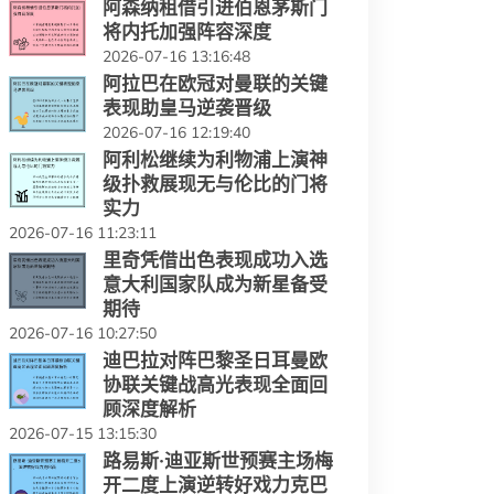
阿森纳租借引进伯恩茅斯门
将内托加强阵容深度
2026-07-16 13:16:48
阿拉巴在欧冠对曼联的关键
表现助皇马逆袭晋级
2026-07-16 12:19:40
阿利松继续为利物浦上演神
级扑救展现无与伦比的门将
实力
2026-07-16 11:23:11
里奇凭借出色表现成功入选
意大利国家队成为新星备受
期待
2026-07-16 10:27:50
迪巴拉对阵巴黎圣日耳曼欧
协联关键战高光表现全面回
顾深度解析
2026-07-15 13:15:30
路易斯·迪亚斯世预赛主场梅
开二度上演逆转好戏力克巴