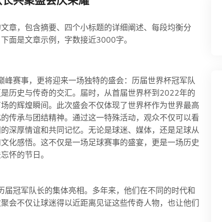
队长共聚盛会庆荣耀
的文章，包含摘要、四个小标题的详细阐述、每段均衡分
下面是文章示例，字数接近3000字。
的巅峰赛事，更将迎来一场独特的盛会：历届世界杯冠军队
是历史与传奇的交汇。届时，从首届世界杯到2022年的
茵场的辉煌瞬间。此次盛会不仅体现了世界杯作为世界最高
化的传承与团结精神。通过这一特殊活动，观众不仅可以看
间的深厚情谊和共同记忆。无论是球迷、媒体，还是足球从
和文化感悟。这不仅是一场足球赛事的盛宴，更是一场历史
法忘怀的节日。
是历届冠军队长的集体亮相。多年来，他们在不同的时代和
次聚会不仅让球迷得以近距离见证这些传奇人物，也让他们