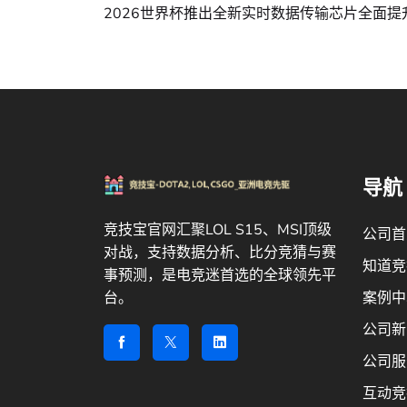
2026世界杯推出全新实时数据传输芯片全面提
导航
竞技宝官网汇聚LOL S15、MSI顶级
公司首
对战，支持数据分析、比分竞猜与赛
知道竞
事预测，是电竞迷首选的全球领先平
台。
案例中
公司新
公司服
互动竞