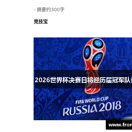
- 摘要约300字
竞技宝