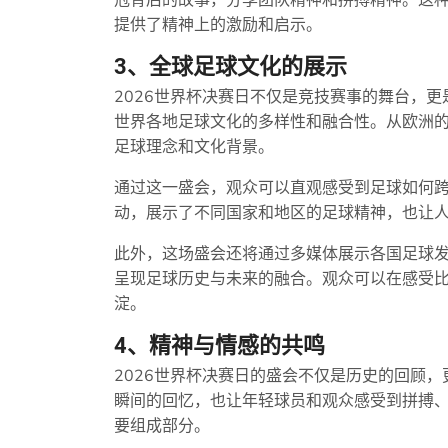
冠背后的故事，分享团队精神和拼搏精神。这
提供了精神上的激励和启示。
3、全球足球文化的展示
2026世界杯决赛日不仅是竞技赛事的舞台，
世界各地足球文化的多样性和融合性。从欧洲
足球理念和文化背景。
通过这一盛会，观众可以直观感受到足球如何
动，展示了不同国家和地区的足球精神，也让
此外，这场盛会还将通过多媒体展示各国足球
呈现足球历史与未来的融合。观众可以在感受
淀。
4、精神与情感的共鸣
2026世界杯决赛日的盛会不仅是历史的回顾
瞬间的回忆，也让年轻球员和观众感受到拼搏
要组成部分。