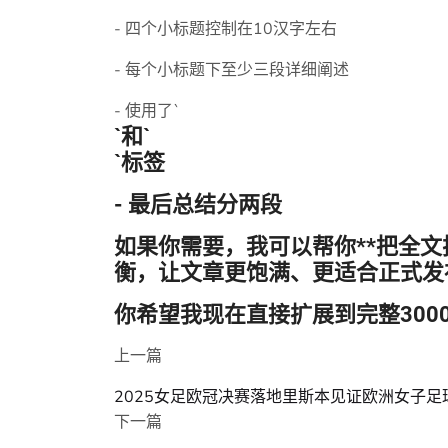
- 四个小标题控制在10汉字左右
- 每个小标题下至少三段详细阐述
- 使用了`
`和`
`标签
- 最后总结分两段
如果你需要，我可以帮你**把全文
衡，让文章更饱满、更适合正式发
你希望我现在直接扩展到完整300
上一篇
2025女足欧冠决赛落地里斯本见证欧洲女子足
下一篇