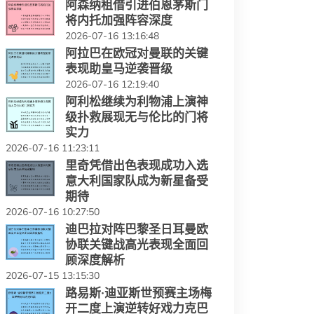
阿森纳租借引进伯恩茅斯门
将内托加强阵容深度
2026-07-16 13:16:48
阿拉巴在欧冠对曼联的关键
表现助皇马逆袭晋级
2026-07-16 12:19:40
阿利松继续为利物浦上演神
级扑救展现无与伦比的门将
实力
2026-07-16 11:23:11
里奇凭借出色表现成功入选
意大利国家队成为新星备受
期待
2026-07-16 10:27:50
迪巴拉对阵巴黎圣日耳曼欧
协联关键战高光表现全面回
顾深度解析
2026-07-15 13:15:30
路易斯·迪亚斯世预赛主场梅
开二度上演逆转好戏力克巴