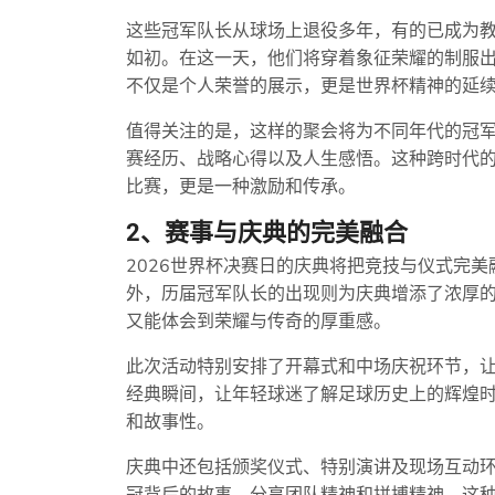
这些冠军队长从球场上退役多年，有的已成为
如初。在这一天，他们将穿着象征荣耀的制服
不仅是个人荣誉的展示，更是世界杯精神的延
值得关注的是，这样的聚会将为不同年代的冠
赛经历、战略心得以及人生感悟。这种跨时代
比赛，更是一种激励和传承。
2、赛事与庆典的完美融合
2026世界杯决赛日的庆典将把竞技与仪式完
外，历届冠军队长的出现则为庆典增添了浓厚
又能体会到荣耀与传奇的厚重感。
此次活动特别安排了开幕式和中场庆祝环节，
经典瞬间，让年轻球迷了解足球历史上的辉煌
和故事性。
庆典中还包括颁奖仪式、特别演讲及现场互动