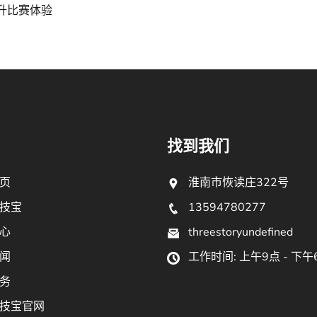
升比赛体验
找到我们
页
淮南市恢读庄322号
技宝
13594780277
心
threestoryundefined
闻
工作时间: 上午9点 - 下午
务
技宝官网